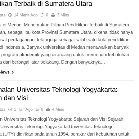
ikan Terbaik di Sumatera Utara
tas
14 Menit Ago
0
3 Mins
as di Medan: Menemukan Pilihan Pendidikan Terbaik di Sumatera
n, sebagai ibu kota Provinsi Sumatera Utara, dikenal tidak hanya
sat perdagangan, tetapi juga sebagai salah satu kota pendidikan
g di Indonesia. Banyak universitas di Medan menawarkan banyak
an program akademik yang dirancang untuk memenuhi kebutuhan
 dari berbagai latar belakang. Dengan banyaknya…
 News
alan Universitas Teknologi Yogyakarta:
h dan Visi
tas
1 Hari Ago
0
4 Mins
 Universitas Teknologi Yogyakarta: Sejarah dan Visi Sejarah
 Universitas Teknologi Yogyakarta Universitas Teknologi
 (UTY) didirikan pada tahun 1994, berakar dari kebutuhan untuk