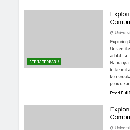
Explor
Compre
Universi
Exploring
Universita
adalah seb
BERITA TERBARU
Namanya d
terkemuka 
kemerdeka
pendidikan
Read Full
Explor
Compre
Universi