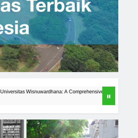
ana: A Comprehensive Guide
Exploring Universitas MH 
3 Hari Ago