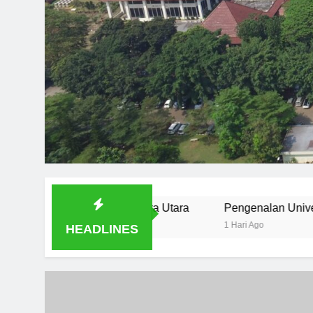
matera Utara
Pengenalan Universitas Teknologi Yogyakart
1 Hari Ago
HEADLINES