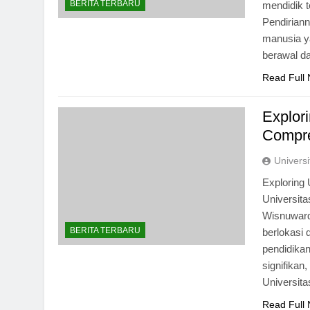
BERITA TERBARU
mendidik t
Pendirian
manusia y
berawal d
Read Full
Explor
Compre
Universi
Exploring
Universita
Wisnuward
BERITA TERBARU
berlokasi
pendidikan
signifikan
Universita
Read Full