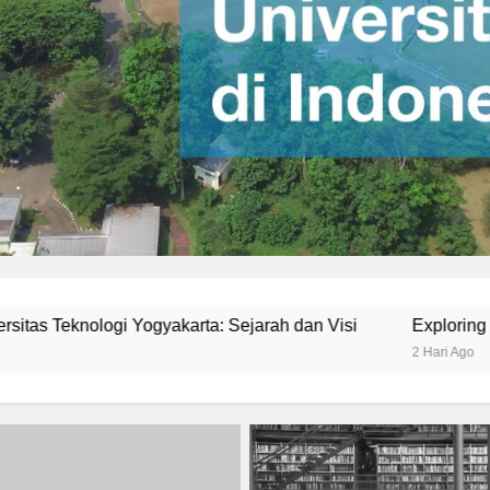
a: Sejarah dan Visi
Exploring Universitas Wisnuwardh
2 Hari Ago