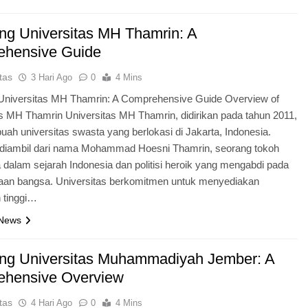
ing Universitas MH Thamrin: A
hensive Guide
tas
3 Hari Ago
0
4 Mins
 Universitas MH Thamrin: A Comprehensive Guide Overview of
s MH Thamrin Universitas MH Thamrin, didirikan pada tahun 2011,
uah universitas swasta yang berlokasi di Jakarta, Indonesia.
iambil dari nama Mohammad Hoesni Thamrin, seorang tokoh
dalam sejarah Indonesia dan politisi heroik yang mengabdi pada
an bangsa. Universitas berkomitmen untuk menyediakan
 tinggi…
 News
ing Universitas Muhammadiyah Jember: A
hensive Overview
tas
4 Hari Ago
0
4 Mins