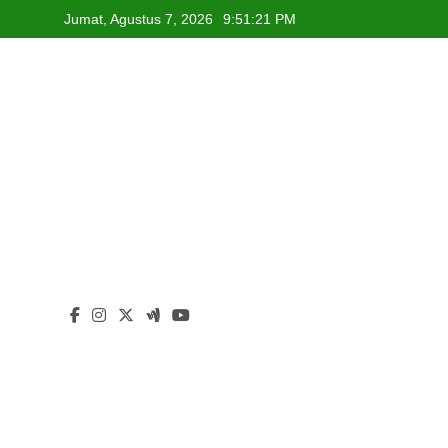
Skip
Jumat, Agustus 7, 2026
9:51:22 PM
to
content