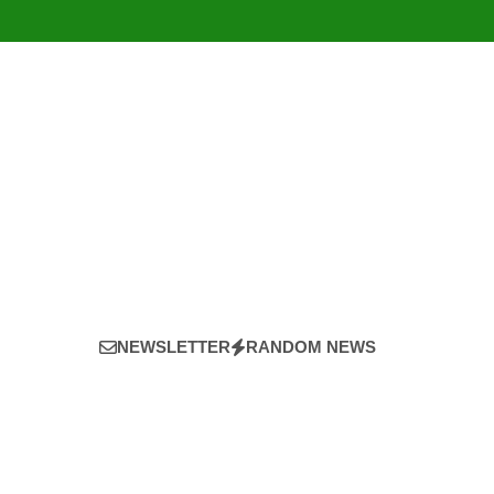
NEWSLETTER
RANDOM NEWS