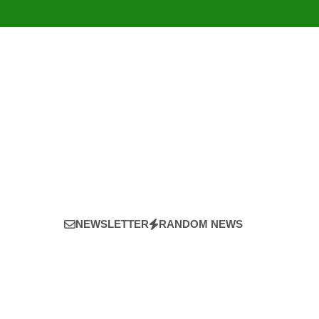
NEWSLETTER
RANDOM NEWS