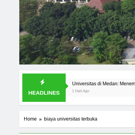
iew
Universitas di Medan: Menemukan Pilihan Pendidikan
1 Hari Ago
HEADLINES
Home
biaya universitas terbuka