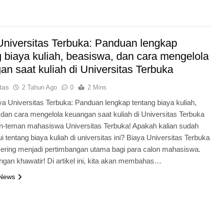
Universitas Terbuka: Panduan lengkap
g biaya kuliah, beasiswa, dan cara mengelola
an saat kuliah di Universitas Terbuka
tas
2 Tahun Ago
0
2 Mins
ya Universitas Terbuka: Panduan lengkap tentang biaya kuliah,
dan cara mengelola keuangan saat kuliah di Universitas Terbuka
n-teman mahasiswa Universitas Terbuka! Apakah kalian sudah
 tentang biaya kuliah di universitas ini? Biaya Universitas Terbuka
ring menjadi pertimbangan utama bagi para calon mahasiswa.
gan khawatir! Di artikel ini, kita akan membahas…
 News