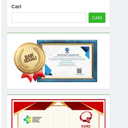
Cari
CARI