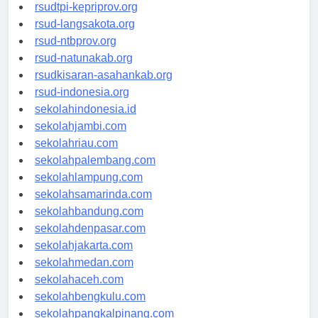
rsud-sulbarprov.org
rsudtpi-kepriprov.org
rsud-langsakota.org
rsud-ntbprov.org
rsud-natunakab.org
rsudkisaran-asahankab.org
rsud-indonesia.org
sekolahindonesia.id
sekolahjambi.com
sekolahriau.com
sekolahpalembang.com
sekolahlampung.com
sekolahsamarinda.com
sekolahbandung.com
sekolahdenpasar.com
sekolahjakarta.com
sekolahmedan.com
sekolahaceh.com
sekolahbengkulu.com