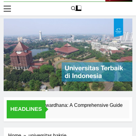
Live Now
iversitas Wisnuwardhana: A Comprehensive Guide
Explo
HEADLINES
1 Hari 