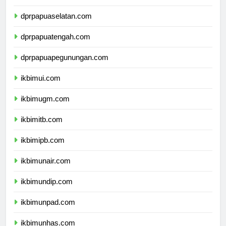
dprpapua.com
dprpapuaselatan.com
dprpapuatengah.com
dprpapuapegunungan.com
ikbimui.com
ikbimugm.com
ikbimitb.com
ikbimipb.com
ikbimunair.com
ikbimundip.com
ikbimunpad.com