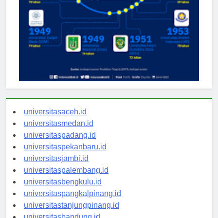
universitasaceh.id
universitasmedan.id
universitaspadang.id
universitaspekanbaru.id
universitasjambi.id
universitaspalembang.id
universitasbengkulu.id
universitaspangkalpinang.id
universitastanjungpinang.id