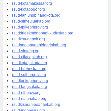
rsud-limapuluhkotakab.org
rsud-kotamakassar.org
rsud-kotabogor.org
rsud-tanjungpinangkota.org
rsud-simeuluekab.org
rsud-tpikepriprov.org
rsuddrloekmonohadi-kuduskab.org
rsudksa-depok.org
rsudrtnotopuro-sidoarjokab.org
rsud-sintang.org
rsud-cilacapkab.org
rsudkoja-jakarta.org
rsud-brebeskab.org
rsud-sulbarprov.org
rsudtpi-kepriprov.org
rsud-langsakota.org
rsud-ntbprov.org
rsud-natunakab.org
rsudkisaran-asahankab.org