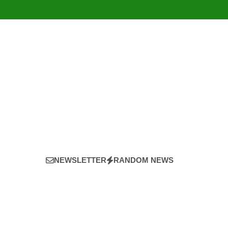
NEWSLETTER
RANDOM NEWS