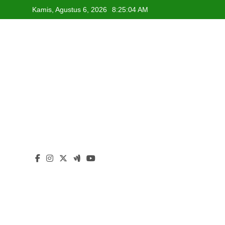
Skip
Kamis, Agustus 6, 2026
8:25:06 AM
to
content