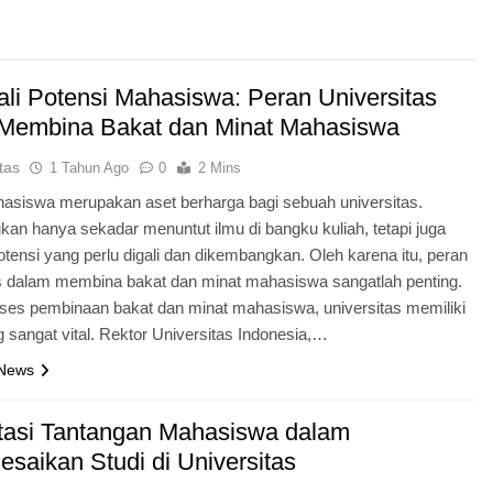
li Potensi Mahasiswa: Peran Universitas
Membina Bakat dan Minat Mahasiswa
tas
1 Tahun Ago
0
2 Mins
hasiswa merupakan aset berharga bagi sebuah universitas.
an hanya sekadar menuntut ilmu di bangku kuliah, tetapi juga
otensi yang perlu digali dan dikembangkan. Oleh karena itu, peran
as dalam membina bakat dan minat mahasiswa sangatlah penting.
ses pembinaan bakat dan minat mahasiswa, universitas memiliki
 sangat vital. Rektor Universitas Indonesia,…
 News
asi Tantangan Mahasiswa dalam
esaikan Studi di Universitas