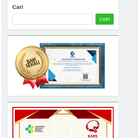
Cari
CARI