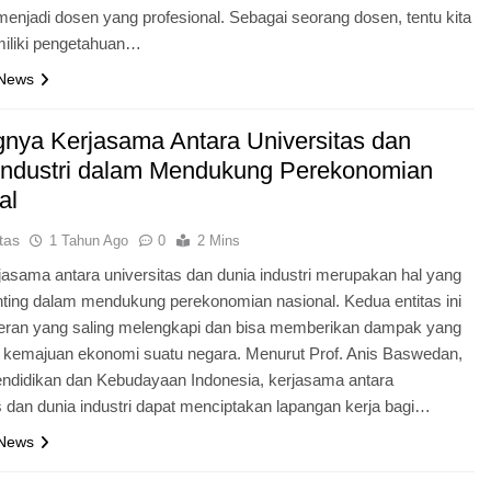
menjadi dosen yang profesional. Sebagai seorang dosen, tentu kita
iliki pengetahuan…
 News
gnya Kerjasama Antara Universitas dan
Industri dalam Mendukung Perekonomian
al
tas
1 Tahun Ago
0
2 Mins
jasama antara universitas dan dunia industri merupakan hal yang
nting dalam mendukung perekonomian nasional. Kedua entitas ini
peran yang saling melengkapi dan bisa memberikan dampak yang
i kemajuan ekonomi suatu negara. Menurut Prof. Anis Baswedan,
endidikan dan Kebudayaan Indonesia, kerjasama antara
s dan dunia industri dapat menciptakan lapangan kerja bagi…
 News