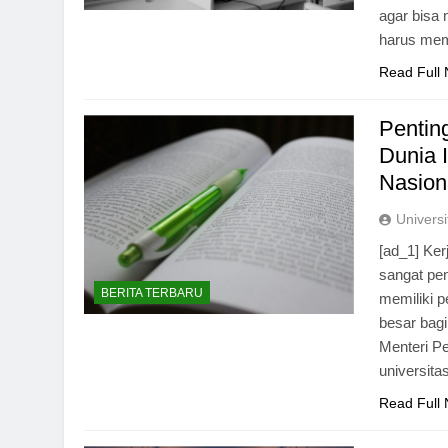
agar bisa 
harus mem
Read Full
Pentin
Dunia 
Nasion
Universi
[ad_1] Ker
sangat pe
BERITA TERBARU
memiliki 
besar bag
Menteri P
universita
Read Full