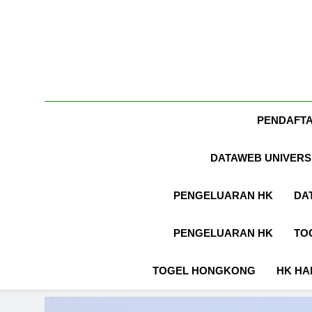
PENDAFT
DATAWEB UNIVERSI
PENGELUARAN HK
DA
PENGELUARAN HK
TO
TOGEL HONGKONG
HK HAR