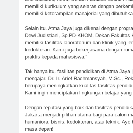
memiliki kurikulum yang selaras dengan perkemb
memiliki keterampilan manajerial yang dibutuhkan
Selain itu, Atma Jaya juga dikenal dengan progra
Dewi Judistiani, Sp.PD-KHOM, Dekan Fakultas 
memiliki fasilitas laboratorium dan klinik yan
kedokteran. Kami juga bekerjasama dengan rum
praktis kepada mahasiswa.”
Tak hanya itu, fasilitas pendidikan di Atma Jay
mengajar. Dr. Ir. Arief Rachmansyah, M.Sc., Re
berupaya meningkatkan kualitas fasilitas pendid
Kami ingin menciptakan lingkungan belajar yang
Dengan reputasi yang baik dan fasilitas pendidik
Jakarta menjadi pilihan utama bagi para calon m
humaniora, bisnis, kedokteran, atau teknik. Ay
masa depan!