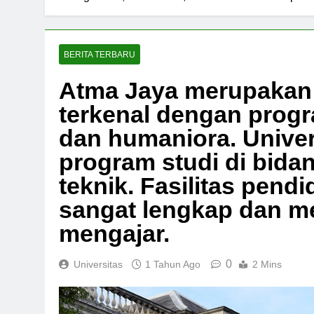
BERITA TERBARU
Atma Jaya merupakan 
terkenal dengan progr
dan humaniora. Univer
program studi di bidan
teknik. Fasilitas pend
sangat lengkap dan m
mengajar.
0
Universitas
1 Tahun Ago
2 Mins