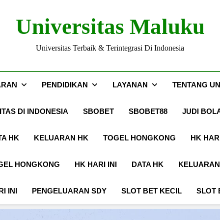
Universitas Maluku
Universitas Terbaik & Terintegrasi Di Indonesia
ARAN
PENDIDIKAN
LAYANAN
TENTANG UN
TAS DI INDONESIA
SBOBET
SBOBET88
JUDI BOL
TA HK
KELUARAN HK
TOGEL HONGKONG
HK HARI
GEL HONGKONG
HK HARI INI
DATA HK
KELUARAN
I INI
PENGELUARAN SDY
SLOT BET KECIL
SLOT 