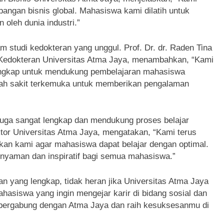
angan bisnis global. Mahasiswa kami dilatih untuk
 oleh dunia industri.”
m studi kedokteran yang unggul. Prof. Dr. dr. Raden Tina
Kedokteran Universitas Atma Jaya, menambahkan, “Kami
g lengkap untuk mendukung pembelajaran mahasiswa
ah sakit terkemuka untuk memberikan pengalaman
a juga sangat lengkap dan mendukung proses belajar
ktor Universitas Atma Jaya, mengatakan, “Kami terus
ikan kami agar mahasiswa dapat belajar dengan optimal.
 nyaman dan inspiratif bagi semua mahasiswa.”
an yang lengkap, tidak heran jika Universitas Atma Jaya
ahasiswa yang ingin mengejar karir di bidang sosial dan
o bergabung dengan Atma Jaya dan raih kesuksesanmu di