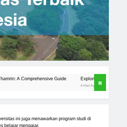
ive Guide
Exploring Universitas Muhammadiyah Jember
4 Hari Ago
ersitas ini juga menawarkan program studi di
s belajar mengajar.