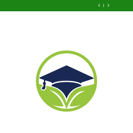
Exploring
Exploring
Muhammadiyah
Teknologi
Wisnuwardhana:
MH
Muhammadiyah
Teknologi
Wisnuwardhana:
Universitas
Universitas
Jember:
Yogyakarta:
A
Thamrin:
Jember:
Yogyakarta:
A
MH
Muhammadiyah
A
Sejarah
Comprehensive
A
A
Sejarah
Comprehensive
Thamrin:
Jember:
Comprehensive
dan
Guide
Comprehensive
Comprehensive
dan
Guide
A
A
Overview
Visi
Guide
Overview
Visi
Comprehensive
Comprehensive
Guide
Overview