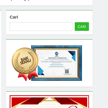
Cari
CARI