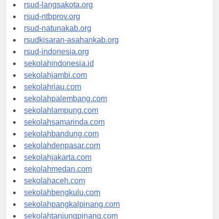
rsudtpi-kepriprov.org
rsud-langsakota.org
rsud-ntbprov.org
rsud-natunakab.org
rsudkisaran-asahankab.org
rsud-indonesia.org
sekolahindonesia.id
sekolahjambi.com
sekolahriau.com
sekolahpalembang.com
sekolahlampung.com
sekolahsamarinda.com
sekolahbandung.com
sekolahdenpasar.com
sekolahjakarta.com
sekolahmedan.com
sekolahaceh.com
sekolahbengkulu.com
sekolahpangkalpinang.com