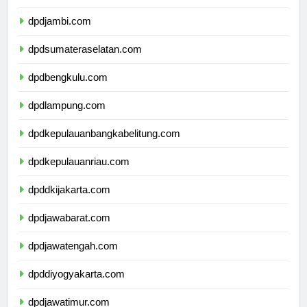
dpdriau.com
dpdjambi.com
dpdsumateraselatan.com
dpdbengkulu.com
dpdlampung.com
dpdkepulauanbangkabelitung.com
dpdkepulauanriau.com
dpddkijakarta.com
dpdjawabarat.com
dpdjawatengah.com
dpddiyogyakarta.com