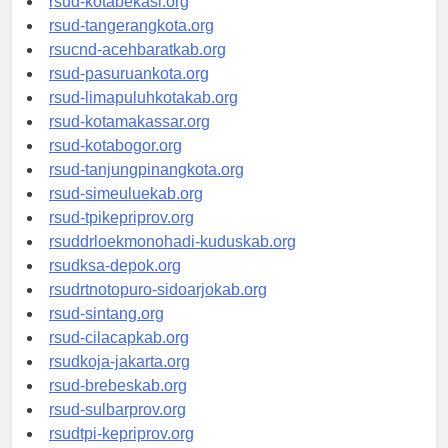
rsud-kotabekasi.org
rsud-tangerangkota.org
rsucnd-acehbaratkab.org
rsud-pasuruankota.org
rsud-limapuluhkotakab.org
rsud-kotamakassar.org
rsud-kotabogor.org
rsud-tanjungpinangkota.org
rsud-simeuluekab.org
rsud-tpikepriprov.org
rsuddrloekmonohadi-kuduskab.org
rsudksa-depok.org
rsudrtnotopuro-sidoarjokab.org
rsud-sintang.org
rsud-cilacapkab.org
rsudkoja-jakarta.org
rsud-brebeskab.org
rsud-sulbarprov.org