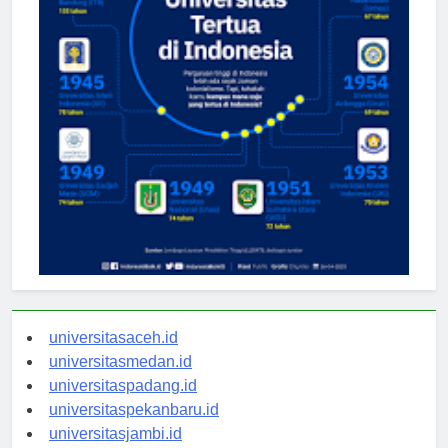
universitasaceh.id
universitasmedan.id
universitaspadang.id
universitaspekanbaru.id