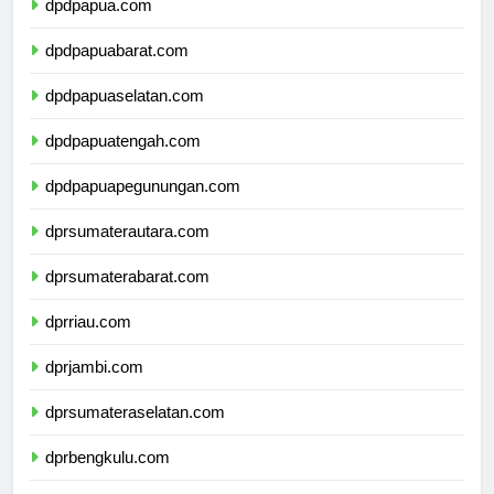
dpdpapua.com
dpdpapuabarat.com
dpdpapuaselatan.com
dpdpapuatengah.com
dpdpapuapegunungan.com
dprsumaterautara.com
dprsumaterabarat.com
dprriau.com
dprjambi.com
dprsumateraselatan.com
dprbengkulu.com