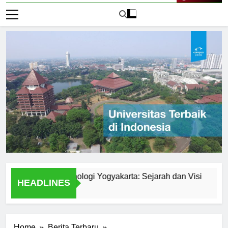
Live Now
versitas Teknologi Yogyakarta: Sejarah dan Visi
Explori
HEADLINES
1 Hari Ag