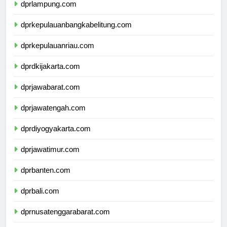
dprlampung.com
dprkepulauanbangkabelitung.com
dprkepulauanriau.com
dprdkijakarta.com
dprjawabarat.com
dprjawatengah.com
dprdiyogyakarta.com
dprjawatimur.com
dprbanten.com
dprbali.com
dprnusatenggarabarat.com