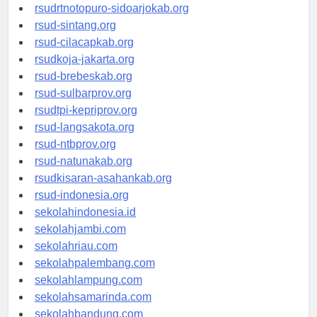
rsudksa-depok.org
rsudrtnotopuro-sidoarjokab.org
rsud-sintang.org
rsud-cilacapkab.org
rsudkoja-jakarta.org
rsud-brebeskab.org
rsud-sulbarprov.org
rsudtpi-kepriprov.org
rsud-langsakota.org
rsud-ntbprov.org
rsud-natunakab.org
rsudkisaran-asahankab.org
rsud-indonesia.org
sekolahindonesia.id
sekolahjambi.com
sekolahriau.com
sekolahpalembang.com
sekolahlampung.com
sekolahsamarinda.com