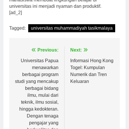
mahasiswa membuat lingkungan belajar di
universitas ini menjadi nyaman dan produktif.
[ad_2]
Tagged:
universitas muhammadiyah tasikmalaya
Navigasi
Previous:
Next:
pos
Universitas Papua
Informasi Hong Kong
menawarkan
Togel: Kumpulan
berbagai program
Numerik dan Tren
studi yang mencakup
Keluaran
berbagai bidang
ilmu, mulai dari
teknik, ilmu sosial,
hingga kedokteran.
Dengan tenaga
pengajar yang