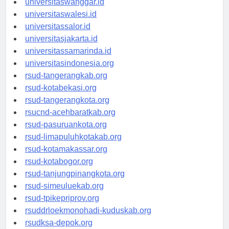
universitaswanggar.id
universitaswalesi.id
universitassalor.id
universitasjakarta.id
universitassamarinda.id
universitasindonesia.org
rsud-tangerangkab.org
rsud-kotabekasi.org
rsud-tangerangkota.org
rsucnd-acehbaratkab.org
rsud-pasuruankota.org
rsud-limapuluhkotakab.org
rsud-kotamakassar.org
rsud-kotabogor.org
rsud-tanjungpinangkota.org
rsud-simeuluekab.org
rsud-tpikepriprov.org
rsuddrloekmonohadi-kuduskab.org