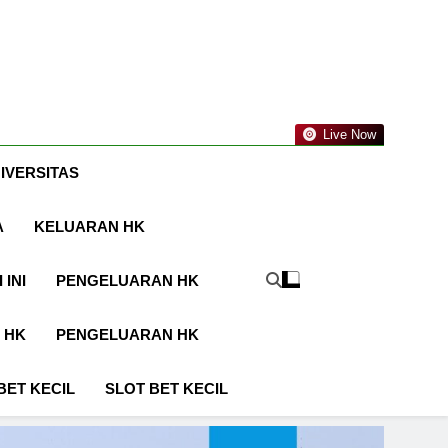
Live Now
IVERSITAS
A
KELUARAN HK
 INI
PENGELUARAN HK
 HK
PENGELUARAN HK
BET KECIL
SLOT BET KECIL