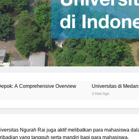
 Overview
Universitas di Medan: Menemukan Pilihan Pen
3 Hari Ago
iversitas Ngurah Rai juga aktif melibatkan para mahasiswa da
pribadian yang tangguh serta mandiri bagi para mahasiswa.