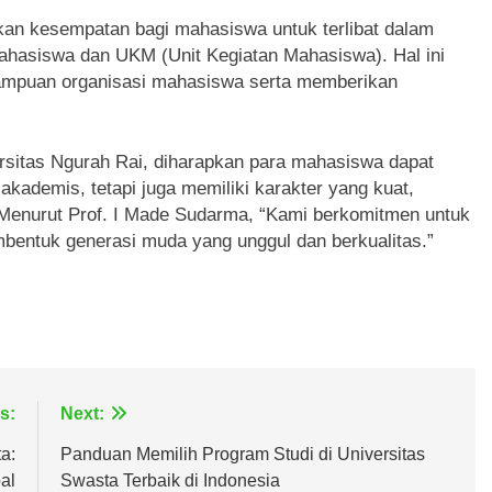
ikan kesempatan bagi mahasiswa untuk terlibat dalam
ahasiswa dan UKM (Unit Kegiatan Mahasiswa). Hal ini
ampuan organisasi mahasiswa serta memberikan
sitas Ngurah Rai, diharapkan para mahasiswa dapat
akademis, tetapi juga memiliki karakter yang kuat,
ni. Menurut Prof. I Made Sudarma, “Kami berkomitmen untuk
bentuk generasi muda yang unggul dan berkualitas.”
s:
Next:
a:
Panduan Memilih Program Studi di Universitas
al
Swasta Terbaik di Indonesia