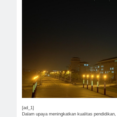
[ad_1]
Dalam upaya meningkatkan kualitas pendidikan,