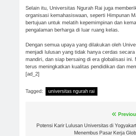
Selain itu, Universitas Ngurah Rai juga member
organisasi kemahasiswaan, seperti Himpunan M
bertujuan untuk melatih kepemimpinan dan kem
pengalaman berharga di luar ruang kelas.
Dengan semua upaya yang dilakukan oleh Univer
menjadi lulusan yang tidak hanya cerdas secara 
mandiri, dan siap bersaing di era globalisasi i
terus meningkatkan kualitas pendidikan dan mem
[ad_2]
Tagged:
universitas ngurah rai
Navigasi
Previou
pos
Potensi Karir Lulusan Universitas di Yogyakart
Menembus Pasar Kerja Glob