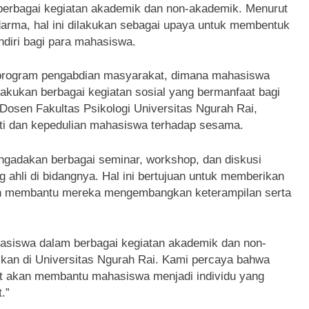
berbagai kegiatan akademik dan non-akademik. Menurut
darma, hal ini dilakukan sebagai upaya untuk membentuk
ndiri bagi para mahasiswa.
h program pengabdian masyarakat, dimana mahasiswa
lakukan berbagai kegiatan sosial yang bermanfaat bagi
Dosen Fakultas Psikologi Universitas Ngurah Rai,
ati dan kepedulian mahasiswa terhadap sesama.
engadakan berbagai seminar, workshop, dan diskusi
ahli di bidangnya. Hal ini bertujuan untuk memberikan
n membantu mereka mengembangkan keterampilan serta
asiswa dalam berbagai kegiatan akademik dan non-
ikan di Universitas Ngurah Rai. Kami percaya bahwa
at akan membantu mahasiswa menjadi individu yang
.”