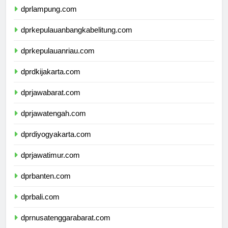
dprlampung.com
dprkepulauanbangkabelitung.com
dprkepulauanriau.com
dprdkijakarta.com
dprjawabarat.com
dprjawatengah.com
dprdiyogyakarta.com
dprjawatimur.com
dprbanten.com
dprbali.com
dprnusatenggarabarat.com