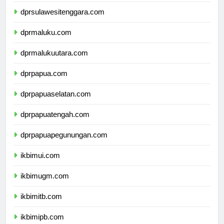
dprsulawesiselatan.com
dprsulawesitenggara.com
dprmaluku.com
dprmalukuutara.com
dprpapua.com
dprpapuaselatan.com
dprpapuatengah.com
dprpapuapegunungan.com
ikbimui.com
ikbimugm.com
ikbimitb.com