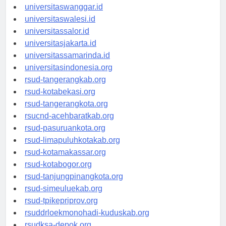
universitassorong.id
universitaswanggar.id
universitaswalesi.id
universitassalor.id
universitasjakarta.id
universitassamarinda.id
universitasindonesia.org
rsud-tangerangkab.org
rsud-kotabekasi.org
rsud-tangerangkota.org
rsucnd-acehbaratkab.org
rsud-pasuruankota.org
rsud-limapuluhkotakab.org
rsud-kotamakassar.org
rsud-kotabogor.org
rsud-tanjungpinangkota.org
rsud-simeuluekab.org
rsud-tpikepriprov.org
rsuddrloekmonohadi-kuduskab.org