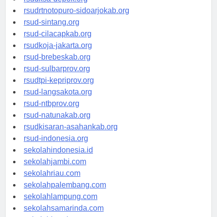
rsudksa-depok.org
rsudrtnotopuro-sidoarjokab.org
rsud-sintang.org
rsud-cilacapkab.org
rsudkoja-jakarta.org
rsud-brebeskab.org
rsud-sulbarprov.org
rsudtpi-kepriprov.org
rsud-langsakota.org
rsud-ntbprov.org
rsud-natunakab.org
rsudkisaran-asahankab.org
rsud-indonesia.org
sekolahindonesia.id
sekolahjambi.com
sekolahriau.com
sekolahpalembang.com
sekolahlampung.com
sekolahsamarinda.com