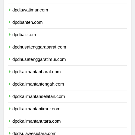
dpddiyogyakarta.com
dpdjawatimur.com
dpdbanten.com
dpdbali.com
dpdnusatenggarabarat.com
dpdnusatenggaratimur.com
dpdkalimantanbarat.com
dpdkalimantantengah.com
dpdkalimantanselatan.com
dpdkalimantantimur.com
dpdkalimantanutara.com