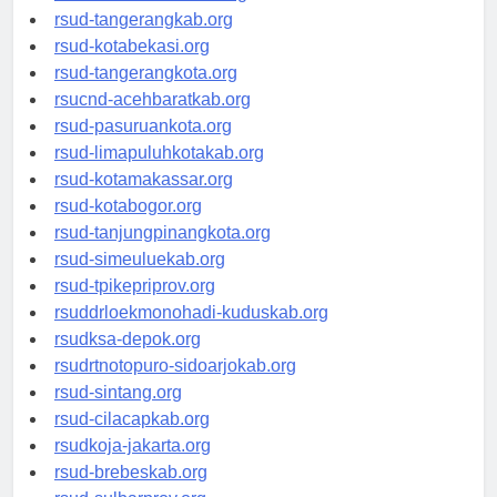
universitasindonesia.org
rsud-tangerangkab.org
rsud-kotabekasi.org
rsud-tangerangkota.org
rsucnd-acehbaratkab.org
rsud-pasuruankota.org
rsud-limapuluhkotakab.org
rsud-kotamakassar.org
rsud-kotabogor.org
rsud-tanjungpinangkota.org
rsud-simeuluekab.org
rsud-tpikepriprov.org
rsuddrloekmonohadi-kuduskab.org
rsudksa-depok.org
rsudrtnotopuro-sidoarjokab.org
rsud-sintang.org
rsud-cilacapkab.org
rsudkoja-jakarta.org
rsud-brebeskab.org