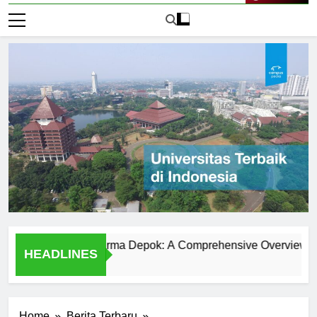
Live Now
ersitas Gunadarma Depok: A Comprehensive Overview
U
HEADLINES
1 