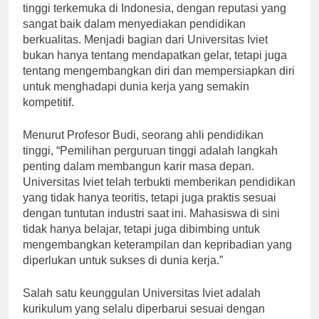
Universitas Iviet dikenal sebagai salah satu perguruan
tinggi terkemuka di Indonesia, dengan reputasi yang
sangat baik dalam menyediakan pendidikan
berkualitas. Menjadi bagian dari Universitas Iviet
bukan hanya tentang mendapatkan gelar, tetapi juga
tentang mengembangkan diri dan mempersiapkan diri
untuk menghadapi dunia kerja yang semakin
kompetitif.
Menurut Profesor Budi, seorang ahli pendidikan
tinggi, “Pemilihan perguruan tinggi adalah langkah
penting dalam membangun karir masa depan.
Universitas Iviet telah terbukti memberikan pendidikan
yang tidak hanya teoritis, tetapi juga praktis sesuai
dengan tuntutan industri saat ini. Mahasiswa di sini
tidak hanya belajar, tetapi juga dibimbing untuk
mengembangkan keterampilan dan kepribadian yang
diperlukan untuk sukses di dunia kerja.”
Salah satu keunggulan Universitas Iviet adalah