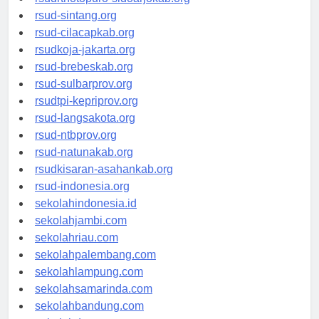
rsudrtnotopuro-sidoarjokab.org
rsud-sintang.org
rsud-cilacapkab.org
rsudkoja-jakarta.org
rsud-brebeskab.org
rsud-sulbarprov.org
rsudtpi-kepriprov.org
rsud-langsakota.org
rsud-ntbprov.org
rsud-natunakab.org
rsudkisaran-asahankab.org
rsud-indonesia.org
sekolahindonesia.id
sekolahjambi.com
sekolahriau.com
sekolahpalembang.com
sekolahlampung.com
sekolahsamarinda.com
sekolahbandung.com