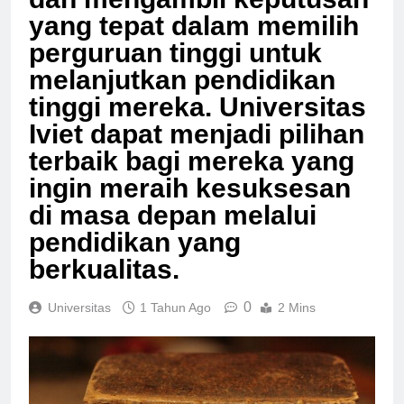
dan mengambil keputusan
yang tepat dalam memilih
perguruan tinggi untuk
melanjutkan pendidikan
tinggi mereka. Universitas
Iviet dapat menjadi pilihan
terbaik bagi mereka yang
ingin meraih kesuksesan
di masa depan melalui
pendidikan yang
berkualitas.
0
Universitas
1 Tahun Ago
2 Mins