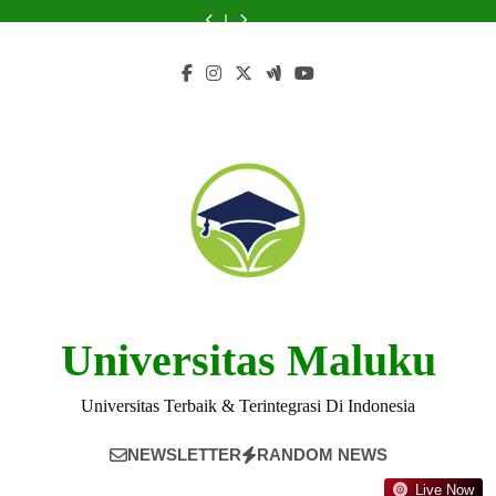
Skip
A
Depok:
Menemukan
Yogyakarta:
A
Depok:
Menemukan
Teknologi
Wisnuwardhana:
Comprehensive
A
Pilihan
Sejarah
Comprehensive
A
Pilihan
Yogyakarta:
A
to
Guide
Comprehensive
Pendidikan
dan
Guide
Comprehensive
Pendidikan
Sejarah
Comprehensive
content
Overview
Terbaik
Visi
Overview
Terbaik
dan
Guide
di
di
Visi
Sumatera
Sumatera
Utara
Utara
Universitas Maluku
Universitas Terbaik & Terintegrasi Di Indonesia
NEWSLETTER
RANDOM NEWS