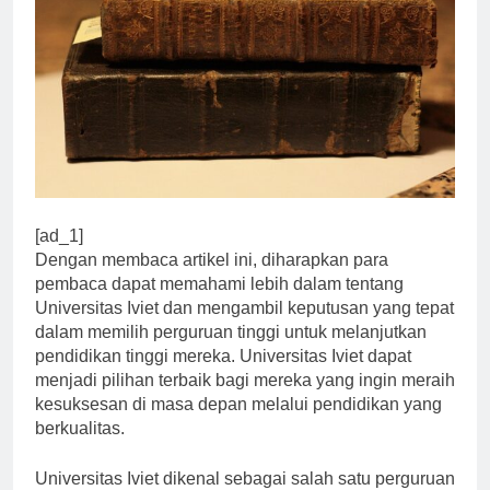
[ad_1]
Dengan membaca artikel ini, diharapkan para
pembaca dapat memahami lebih dalam tentang
Universitas Iviet dan mengambil keputusan yang tepat
dalam memilih perguruan tinggi untuk melanjutkan
pendidikan tinggi mereka. Universitas Iviet dapat
menjadi pilihan terbaik bagi mereka yang ingin meraih
kesuksesan di masa depan melalui pendidikan yang
berkualitas.