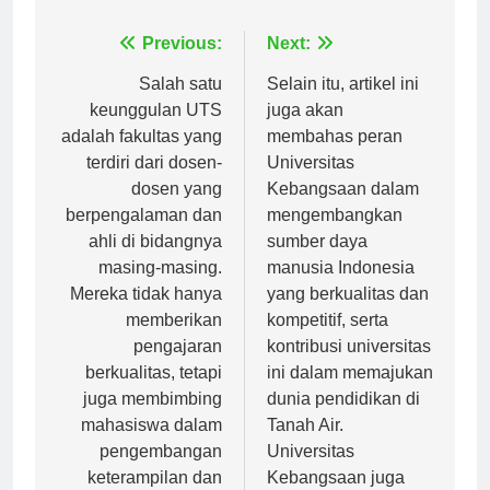
Navigasi
Previous:
Next:
pos
Salah satu
Selain itu, artikel ini
keunggulan UTS
juga akan
adalah fakultas yang
membahas peran
terdiri dari dosen-
Universitas
dosen yang
Kebangsaan dalam
berpengalaman dan
mengembangkan
ahli di bidangnya
sumber daya
masing-masing.
manusia Indonesia
Mereka tidak hanya
yang berkualitas dan
memberikan
kompetitif, serta
pengajaran
kontribusi universitas
berkualitas, tetapi
ini dalam memajukan
juga membimbing
dunia pendidikan di
mahasiswa dalam
Tanah Air.
pengembangan
Universitas