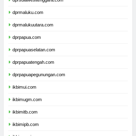
dprsulawesitenggara.com
dprmaluku.com
dprmalukuutara.com
dprpapua.com
dprpapuaselatan.com
dprpapuatengah.com
dprpapuapegunungan.com
ikbimui.com
ikbimugm.com
ikbimitb.com
ikbimipb.com