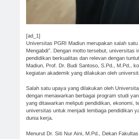
[ad_1]
Universitas PGRI Madiun merupakan salah satu p
Mengabdi”. Dengan motto tersebut, universitas 
pendidikan berkualitas dan relevan dengan tuntu
Madiun, Prof. Dr. Budi Santoso, S.Pd., M.Pd., 
kegiatan akademik yang dilakukan oleh universit
Salah satu upaya yang dilakukan oleh Universi
dengan menawarkan berbagai program studi yang
yang ditawarkan meliputi pendidikan, ekonomi, te
universitas untuk menjadi lembaga pendidikan y
dunia kerja.
Menurut Dr. Siti Nur Aini, M.Pd., Dekan Fakult