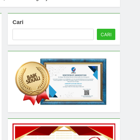
Cari
CARI