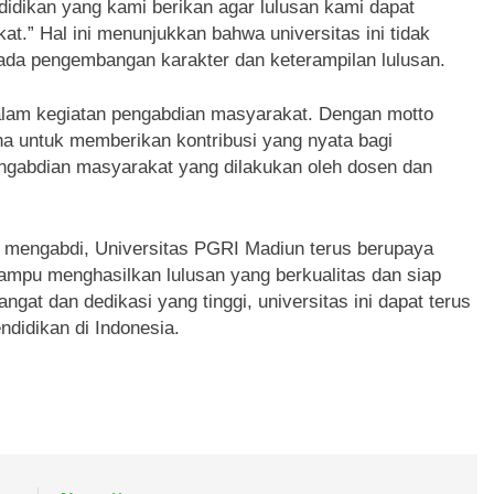
didikan yang kami berikan agar lulusan kami dapat
at.” Hal ini menunjukkan bahwa universitas ini tidak
pada pengembangan karakter dan keterampilan lulusan.
 dalam kegiatan pengabdian masyarakat. Dengan motto
ha untuk memberikan kontribusi yang nyata bagi
engabdian masyarakat yang dilakukan oleh dosen dan
 mengabdi, Universitas PGRI Madiun terus berupaya
ampu menghasilkan lulusan yang berkualitas dan siap
gat dan dedikasi yang tinggi, universitas ini dapat terus
ndidikan di Indonesia.