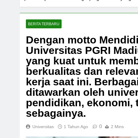
BERITA TERBARU
Dengan motto Mendidi
Universitas PGRI Mad
yang kuat untuk memb
berkualitas dan relev
kerja saat ini. Berbag
ditawarkan oleh univers
pendidikan, ekonomi, t
sebagainya.
0
Universitas
1 Tahun Ago
2 Mins