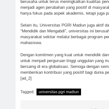
berusaha untuk terus meningkatkan kualitas pen
menjadi agen perubahan yang positif di masyarak
hanya fokus pada aspek akademis, tetapi juga 
Selain itu, Universitas PGRI Madiun juga aktif
“Mendidik dan Mengabdi”, universitas ini berusa
masyarakat sekitar melalui berbagai program p
mahasiswa.
Dengan komitmen yang kuat untuk mendidik dan
untuk menjadi perguruan tinggi unggulan yang m
bersaing di era globalisasi. Semoga dengan seman
memberikan kontribusi yang positif bagi dunia pe
[ad_2]
Tagged:
universitas pgri madiun