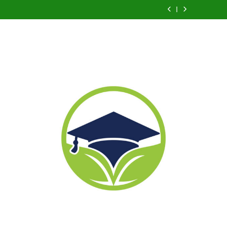
Exploring
Exploring
Muhammadiyah
Teknologi
Wisnuwardhana:
MH
Muhammadiyah
Teknologi
Wisnuwardhana:
Universitas
Universitas
Jember:
Yogyakarta:
A
Thamrin:
Jember:
Yogyakarta:
A
MH
Muhammadiyah
A
Sejarah
Comprehensive
A
A
Sejarah
Comprehensive
Thamrin:
Jember:
Comprehensive
dan
Guide
Comprehensive
Comprehensive
dan
Guide
A
A
Overview
Visi
Guide
Overview
Visi
Comprehensive
Comprehensive
Guide
Overview