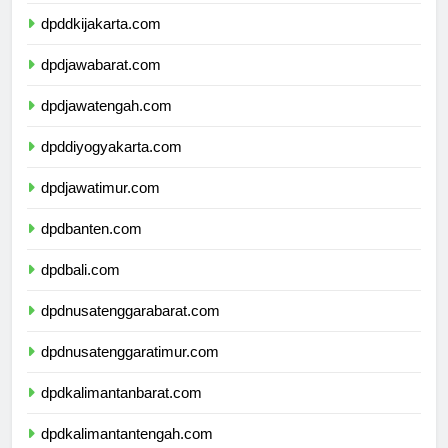
dpdkepulauanriau.com
dpddkijakarta.com
dpdjawabarat.com
dpdjawatengah.com
dpddiyogyakarta.com
dpdjawatimur.com
dpdbanten.com
dpdbali.com
dpdnusatenggarabarat.com
dpdnusatenggaratimur.com
dpdkalimantanbarat.com