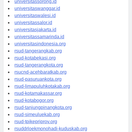
universitassorong.id
universitaswanggar.id
universitaswalesi.id
universitassalor.id
universitasjakarta.id
universitassamarinda.id
universitasindonesia.org
rsud-tangerangkab.org
rsud-kotabekasi.org
rsud-tangerangkota.org
rsucnd-acehbaratkab.org
rsud-pasuruankota.org
rsud-limapuluhkotakab.org
rsud-kotamakassar.org
rsud-kotabogor.org
rsud-tanjungpinangkota.org
rsud-simeuluekab.org
rsud-tpikepriprov.org