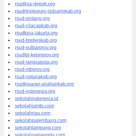
rsuddrloekmonohadi-kuduskab.org
rsudksa-depok.org
rsudrtnotopuro-sidoarjokab.org
rsud-sintang.org
rsud-cilacapkab.org
rsudkoja-jakarta.org
rsud-brebeskab.org
rsud-sulbarprov.org
rsudtpi-kepriprov.org
rsud-langsakota.org
rsud-ntbprov.org
rsud-natunakab.org
rsudkisaran-asahankab.org
rsud-indonesia.org
sekolahindonesia.id
sekolahjambi.com
sekolahriau.com
sekolahpalembang.com
sekolahlampung.com