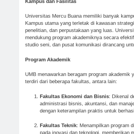
Kampus dan Fasilitas
Universitas Mercu Buana memiliki banyak kampus
Kampus utama yang terletak di kawasan strategis
penelitian, dan perpustakaan yang luas. Univer
mendukung program akademiknya secara efektif. F
studio seni, dan pusat komunikasi dirancang un
Program Akademik
UMB menawarkan beragam program akademik yang
terdiri dari beberapa fakultas, antara lain:
Fakultas Ekonomi dan Bisnis
: Dikenal 
administrasi bisnis, akuntansi, dan man
dengan keterampilan praktis untuk berhasi
Fakultas Teknik
: Menampilkan program di
pada inovasi dan teknologi, memberikan 