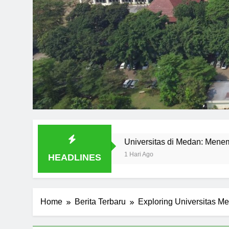
iew
Universitas di Medan: Menemukan Pilihan Pendidika
1 Hari Ago
HEADLINES
Home
Berita Terbaru
Exploring Universitas M