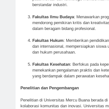
berstandar industri.
Fakultas Ilmu Budaya
: Menawarkan progr
mendorong pemikiran kritis dan kreativit
dalam beragam bidang profesional.
Fakultas Hukum
: Memberikan pendidika
dan internasional, mempersiapkan siswa un
dan hukum perusahaan.
Fakultas Kesehatan
: Berfokus pada kepe
menekankan pengalaman praktis dan keter
yang berdampak dalam perawatan keseha
Penelitian dan Pengembangan
Penelitian di Universitas Mercu Buana berada d
kolaborasi komunitas dan inovasi. Universitas 