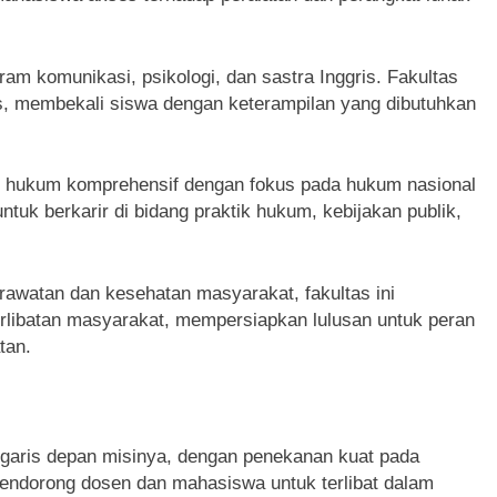
am komunikasi, psikologi, dan sastra Inggris. Fakultas
as, membekali siswa dengan keterampilan yang dibutuhkan
n hukum komprehensif dengan fokus pada hukum nasional
tuk berkarir di bidang praktik hukum, kebijakan publik,
rawatan dan kesehatan masyarakat, fakultas ini
libatan masyarakat, mempersiapkan lulusan untuk peran
tan.
i garis depan misinya, dengan penekanan kuat pada
mendorong dosen dan mahasiswa untuk terlibat dalam