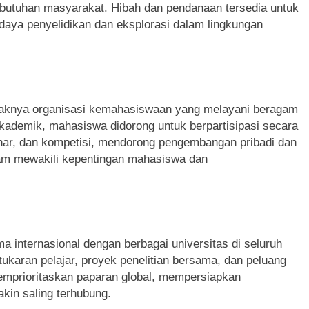
kebutuhan masyarakat. Hibah dan pendanaan tersedia untuk
daya penyelidikan dan eksplorasi dalam lingkungan
yaknya organisasi kemahasiswaan yang melayani beragam
akademik, mahasiswa didorong untuk berpartisipasi secara
inar, dan kompetisi, mendorong pengembangan pribadi dan
lam mewakili kepentingan mahasiswa dan
a internasional dengan berbagai universitas di seluruh
ukaran pelajar, proyek penelitian bersama, dan peluang
memprioritaskan paparan global, mempersiapkan
kin saling terhubung.