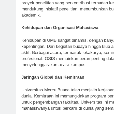
proyek penelitian yang berkontribusi terhadap 
mendukung inisiatif penelitian, menumbuhkan bu
akademik.
Kehidupan dan Organisasi Mahasiswa
Kehidupan di UMB sangat dinamis, dengan ban
kepentingan. Dari kegiatan budaya hingga klub 
aktif. Berbagai acara, termasuk lokakarya, sem
profesional. OSIS memainkan peran penting da
menyelenggarakan acara kampus.
Jaringan Global dan Kemitraan
Universitas Mercu Buana telah menjalin kerjasam
dunia. Kemitraan ini memungkinkan program pert
untuk pengembangan fakultas. Universitas ini 
mahasiswanya untuk berkarir di dunia yang sema