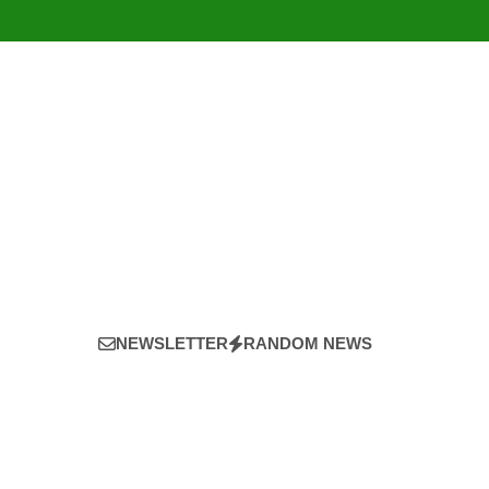
NEWSLETTER
RANDOM NEWS