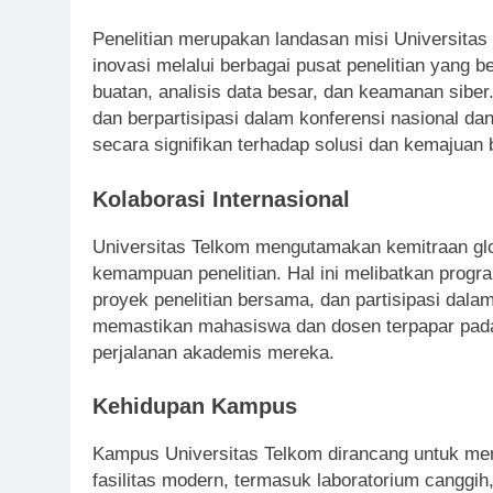
Penelitian merupakan landasan misi Universita
inovasi melalui berbagai pusat penelitian yang 
buatan, analisis data besar, dan keamanan sibe
dan berpartisipasi dalam konferensi nasional da
secara signifikan terhadap solusi dan kemajuan 
Kolaborasi Internasional
Universitas Telkom mengutamakan kemitraan glo
kemampuan penelitian. Hal ini melibatkan progra
proyek penelitian bersama, dan partisipasi dala
memastikan mahasiswa dan dosen terpapar pada 
perjalanan akademis mereka.
Kehidupan Kampus
Kampus Universitas Telkom dirancang untuk m
fasilitas modern, termasuk laboratorium canggih