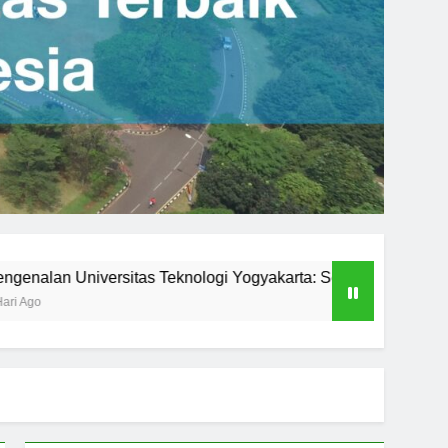
eknologi Yogyakarta: Sejarah dan Visi
Exploring Univer
3 Hari Ago