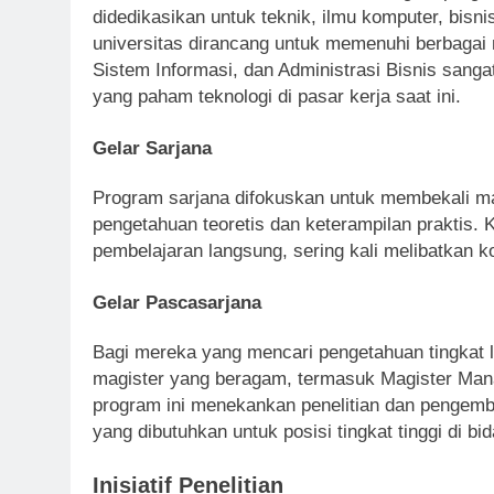
didedikasikan untuk teknik, ilmu komputer, bisnis
universitas dirancang untuk memenuhi berbagai m
Sistem Informasi, dan Administrasi Bisnis sang
yang paham teknologi di pasar kerja saat ini.
Gelar Sarjana
Program sarjana difokuskan untuk membekali m
pengetahuan teoretis dan keterampilan praktis
pembelajaran langsung, sering kali melibatkan k
Gelar Pascasarjana
Bagi mereka yang mencari pengetahuan tingkat l
magister yang beragam, termasuk Magister Mana
program ini menekankan penelitian dan pengemb
yang dibutuhkan untuk posisi tingkat tinggi di bi
Inisiatif Penelitian