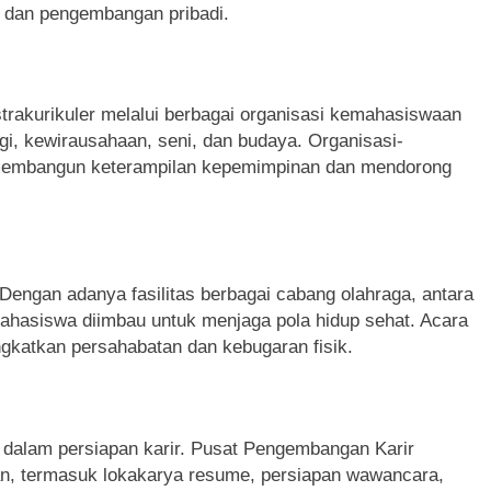
n dan pengembangan pribadi.
strakurikuler melalui berbagai organisasi kemahasiswaan
i, kewirausahaan, seni, dan budaya. Organisasi-
 membangun keterampilan kepemimpinan dan mendorong
Dengan adanya fasilitas berbagai cabang olahraga, antara
 mahasiswa diimbau untuk menjaga pola hidup sehat. Acara
ngkatkan persahabatan dan kebugaran fisik.
f dalam persiapan karir. Pusat Pengembangan Karir
, termasuk lokakarya resume, persiapan wawancara,