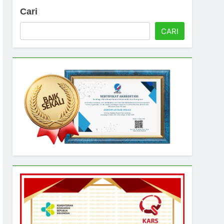
Cari
CARI