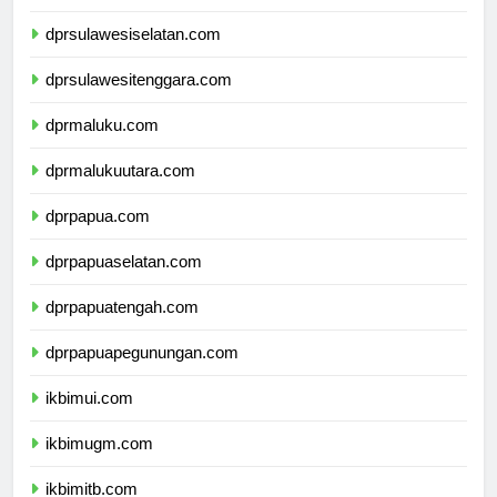
dprsulawesibarat.com
dprsulawesiselatan.com
dprsulawesitenggara.com
dprmaluku.com
dprmalukuutara.com
dprpapua.com
dprpapuaselatan.com
dprpapuatengah.com
dprpapuapegunungan.com
ikbimui.com
ikbimugm.com