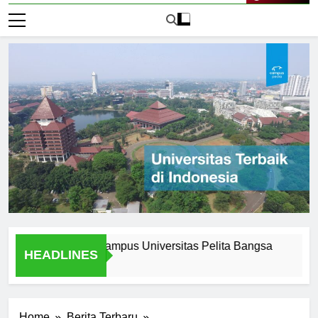
Live Now
f Attending Ecampus Universitas Pelita Bangsa
Explorin
HEADLINES
1 Hari Ago