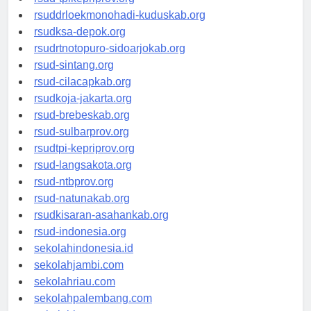
rsud-tpikepriprov.org
rsuddrloekmonohadi-kuduskab.org
rsudksa-depok.org
rsudrtnotopuro-sidoarjokab.org
rsud-sintang.org
rsud-cilacapkab.org
rsudkoja-jakarta.org
rsud-brebeskab.org
rsud-sulbarprov.org
rsudtpi-kepriprov.org
rsud-langsakota.org
rsud-ntbprov.org
rsud-natunakab.org
rsudkisaran-asahankab.org
rsud-indonesia.org
sekolahindonesia.id
sekolahjambi.com
sekolahriau.com
sekolahpalembang.com