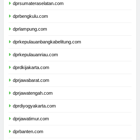
dprsumateraselatan.com
dprbengkulu.com
dprlampung.com
dprkepulauanbangkabelitung.com
dprkepulauanriau.com
dprdkijakarta.com
dprjawabarat.com
dprjawatengah.com
dprdiyogyakarta.com
dprjawatimur.com
dprbanten.com