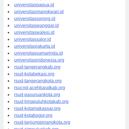
universitasjayapura.id
universitaspapua.id
universitasmanokwari.id
universitassorong.id
universitaswanggar.id
universitaswalesi.id
universitassalor.id
universitasjakarta.id
universitassamarinda.id
universitasindonesia.org
rsud-tangerangkab.org
rsud-kotabekasi.org
rsud-tangerangkota.org
rsucnd-acehbaratkab.org
rsud-pasuruankota.org
rsud-limapuluhkotakab.org
rsud-kotamakassar.org
rsud-kotabogor.org
rsud-tanjungpinangkota.org