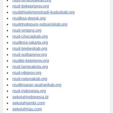
rsud-simeuluekab.org
rsud-tpikepriprov.org
rsuddrloekmonohadi-kuduskab.org
rsudksa-depok.org
rsudrtnotopuro-sidoarjokab.org
rsud-sintang.org
rsud-cilacapkab.org
rsudkoja-jakarta.org
rsud-brebeskab.org
rsud-sulbarprov.org
rsudtpi-kepriprov.org
rsud-langsakota.org
rsud-ntbprov.org
rsud-natunakab.org
rsudkisaran-asahankab.org
rsud-indonesia.org
sekolahindonesia.id
sekolahjambi.com