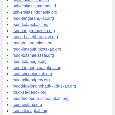
universitasjakarta.id
universitassamarinda.id
universitasindonesia.org
rsud-tangerangkab.org
rsud-kotabekasi.org
rsud-tangerangkota.org
rsucnd-acehbaratkab.org
rsud-pasuruankota.org
rsud-limapuluhkotakab.org
rsud-kotamakassar.org
rsud-kotabogor.org
rsud-tanjungpinangkota.org
rsud-simeuluekab.org
rsud-tpikepriprov.org
rsuddrloekmonohadi-kuduskab.org
rsudksa-depok.org
rsudrtnotopuro-sidoarjokab.org
rsud-sintang.org