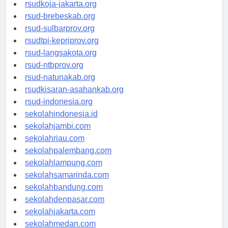
rsud-cilacapkab.org
rsudkoja-jakarta.org
rsud-brebeskab.org
rsud-sulbarprov.org
rsudtpi-kepriprov.org
rsud-langsakota.org
rsud-ntbprov.org
rsud-natunakab.org
rsudkisaran-asahankab.org
rsud-indonesia.org
sekolahindonesia.id
sekolahjambi.com
sekolahriau.com
sekolahpalembang.com
sekolahlampung.com
sekolahsamarinda.com
sekolahbandung.com
sekolahdenpasar.com
sekolahjakarta.com