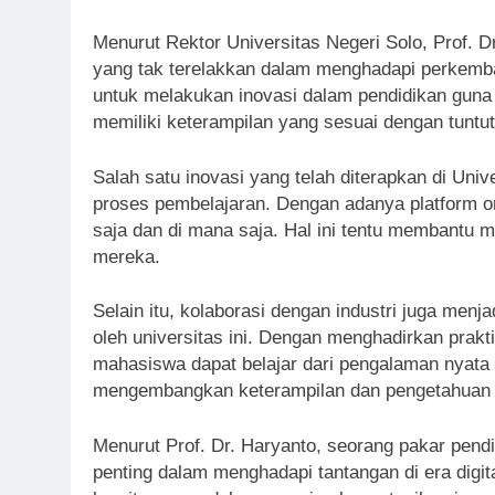
Menurut Rektor Universitas Negeri Solo, Prof. Dr
yang tak terelakkan dalam menghadapi perkemba
untuk melakukan inovasi dalam pendidikan gun
memiliki keterampilan yang sesuai dengan tuntuta
Salah satu inovasi yang telah diterapkan di Uni
proses pembelajaran. Dengan adanya platform o
saja dan di mana saja. Hal ini tentu membantu
mereka.
Selain itu, kolaborasi dengan industri juga menja
oleh universitas ini. Dengan menghadirkan prakti
mahasiswa dapat belajar dari pengalaman nyata 
mengembangkan keterampilan dan pengetahuan y
Menurut Prof. Dr. Haryanto, seorang pakar pend
penting dalam menghadapi tantangan di era digit