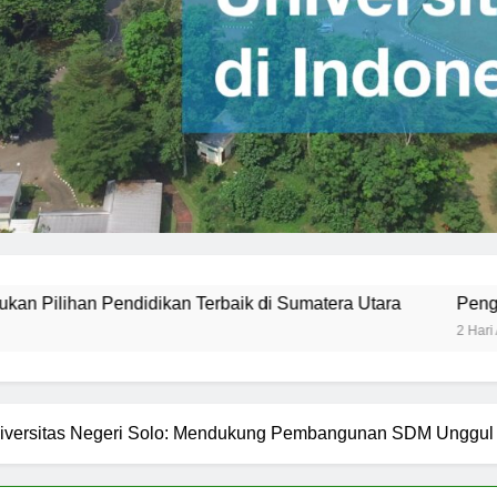
erbaik di Sumatera Utara
Pengenalan Universitas Teknolo
2 Hari Ago
Universitas Negeri Solo: Mendukung Pembangunan SDM Unggul