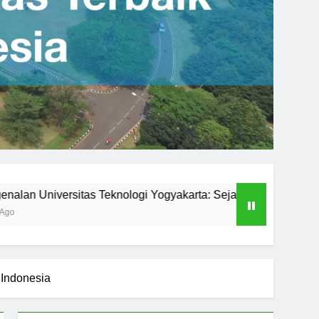
gi Yogyakarta: Sejarah dan Visi
Exploring Universitas
3 Hari Ago
 Indonesia