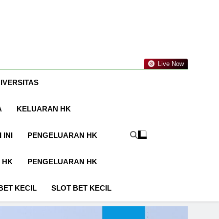
Live Now
IVERSITAS
A
KELUARAN HK
 INI
PENGELUARAN HK
 HK
PENGELUARAN HK
BET KECIL
SLOT BET KECIL