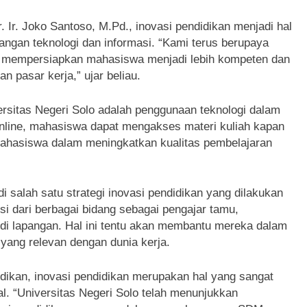
. Ir. Joko Santoso, M.Pd., inovasi pendidikan menjadi hal
ngan teknologi dan informasi. “Kami terus berupaya
a mempersiapkan mahasiswa menjadi lebih kompeten dan
n pasar kerja,” ujar beliau.
versitas Negeri Solo adalah penggunaan teknologi dalam
nline, mahasiswa dapat mengakses materi kuliah kapan
 mahasiswa dalam meningkatkan kualitas pembelajaran
di salah satu strategi inovasi pendidikan yang dilakukan
si dari berbagai bidang sebagai pengajar tamu,
di lapangan. Hal ini tentu akan membantu mereka dalam
ang relevan dengan dunia kerja.
idikan, inovasi pendidikan merupakan hal yang sangat
al. “Universitas Negeri Solo telah menunjukkan