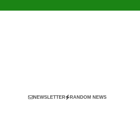
NEWSLETTER
RANDOM NEWS