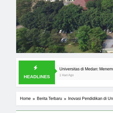
Universitas di Medan: Menemukan Pilihan Pendidikan T
1 Hari Ago
HEADLINES
Home
Berita Terbaru
Inovasi Pendidikan di 