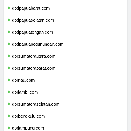
dpdpapua.com
dpdpapuabarat.com
dpdpapuaselatan.com
dpdpapuatengah.com
dpdpapuapegunungan.com
dprsumaterautara.com
dprsumaterabarat.com
dprriau.com
dprjambi.com
dprsumateraselatan.com
dprbengkulu.com