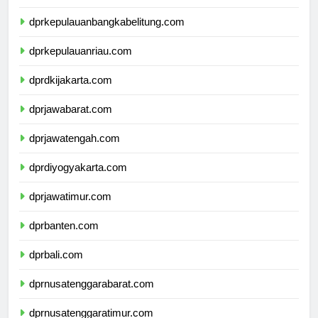
dprlampung.com
dprkepulauanbangkabelitung.com
dprkepulauanriau.com
dprdkijakarta.com
dprjawabarat.com
dprjawatengah.com
dprdiyogyakarta.com
dprjawatimur.com
dprbanten.com
dprbali.com
dprnusatenggarabarat.com