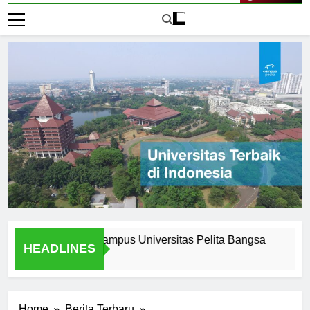
Live Now
f Attending Ecampus Universitas Pelita Bangsa
Explorin
HEADLINES
2 Hari Ago