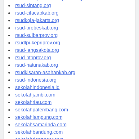
rsudrtnotopuro-sidoarjokab.org
rsud-sintang.org
rsud-cilacapkab.org
rsudkoja-jakarta.org
rsud-brebeskab.org
rsud-sulbarprov.org
rsudtpi-kepriprov.org
rsud-langsakota.org
rsud-ntbprov.org
rsud-natunakab.org
rsudkisaran-asahankab.org
rsud-indonesia.org
sekolahindonesia.id
sekolahjambi.com
sekolahriau.com
sekolahpalembang.com
sekolahlampung.com
sekolahsamarinda.com
sekolahbandung.com