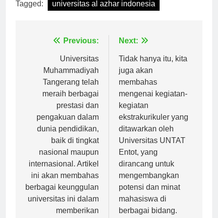
Tagged:
universitas al azhar indonesia
Navigasi
Previous:
Next:
pos
Universitas
Tidak hanya itu, kita
Muhammadiyah
juga akan
Tangerang telah
membahas
meraih berbagai
mengenai kegiatan-
prestasi dan
kegiatan
pengakuan dalam
ekstrakurikuler yang
dunia pendidikan,
ditawarkan oleh
baik di tingkat
Universitas UNTAT
nasional maupun
Entot, yang
internasional. Artikel
dirancang untuk
ini akan membahas
mengembangkan
berbagai keunggulan
potensi dan minat
universitas ini dalam
mahasiswa di