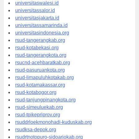
universitaswanggar.id
universitaswalesi.id
universitassalor.id
universitasjakarta.id
universitassamarinda.id
universitasindonesia.org
rsud-tangerangkab.org
rsud-kotabekasi.org
rsud-tangerangkota.org
rsucnd-acehbaratkab.org
rsud-pasuruankota.org
rsud-limapuluhkotakab.org
rsud-kotamakassar.org
rsud-kotabogor.org
rsud-tanjungpinangkota.org
rsud-simeuluekab.org
rsud-tpikepriprov.org
rsuddrloekmonohadi-kuduskab.org
rsudksa-depok.org