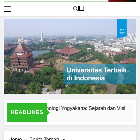
Live Now
versitas Teknologi Yogyakarta: Sejarah dan Visi
Explor
HEADLINES
2 Hari A