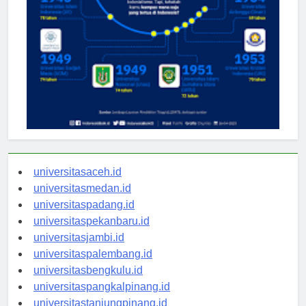
universitasaceh.id
universitasmedan.id
universitaspadang.id
universitaspekanbaru.id
universitasjambi.id
universitaspalembang.id
universitasbengkulu.id
universitaspangkalpinang.id