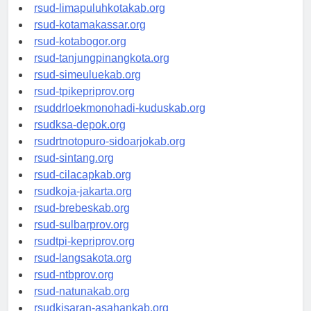
rsud-pasuruankota.org
rsud-limapuluhkotakab.org
rsud-kotamakassar.org
rsud-kotabogor.org
rsud-tanjungpinangkota.org
rsud-simeuluekab.org
rsud-tpikepriprov.org
rsuddrloekmonohadi-kuduskab.org
rsudksa-depok.org
rsudrtnotopuro-sidoarjokab.org
rsud-sintang.org
rsud-cilacapkab.org
rsudkoja-jakarta.org
rsud-brebeskab.org
rsud-sulbarprov.org
rsudtpi-kepriprov.org
rsud-langsakota.org
rsud-ntbprov.org
rsud-natunakab.org