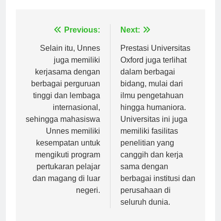
Tagged:
universitas mataram
Navigasi
Previous:
Next:
pos
Selain itu, Unnes
Prestasi Universitas
juga memiliki
Oxford juga terlihat
kerjasama dengan
dalam berbagai
berbagai perguruan
bidang, mulai dari
tinggi dan lembaga
ilmu pengetahuan
internasional,
hingga humaniora.
sehingga mahasiswa
Universitas ini juga
Unnes memiliki
memiliki fasilitas
kesempatan untuk
penelitian yang
mengikuti program
canggih dan kerja
pertukaran pelajar
sama dengan
dan magang di luar
berbagai institusi dan
negeri.
perusahaan di
seluruh dunia.