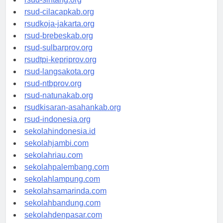
rsud-sintang.org
rsud-cilacapkab.org
rsudkoja-jakarta.org
rsud-brebeskab.org
rsud-sulbarprov.org
rsudtpi-kepriprov.org
rsud-langsakota.org
rsud-ntbprov.org
rsud-natunakab.org
rsudkisaran-asahankab.org
rsud-indonesia.org
sekolahindonesia.id
sekolahjambi.com
sekolahriau.com
sekolahpalembang.com
sekolahlampung.com
sekolahsamarinda.com
sekolahbandung.com