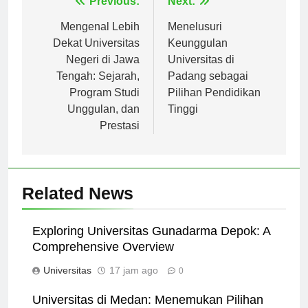
Navigasi
Previous:
Next:
pos
Mengenal Lebih
Menelusuri
Dekat Universitas
Keunggulan
Negeri di Jawa
Universitas di
Tengah: Sejarah,
Padang sebagai
Program Studi
Pilihan Pendidikan
Unggulan, dan
Tinggi
Prestasi
Related News
Exploring Universitas Gunadarma Depok: A
Comprehensive Overview
Universitas
17 jam ago
0