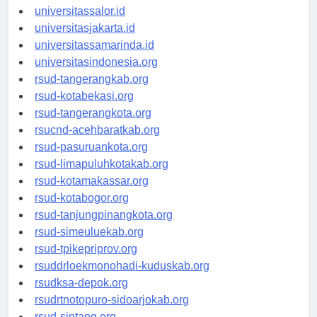
universitaswalesi.id
universitassalor.id
universitasjakarta.id
universitassamarinda.id
universitasindonesia.org
rsud-tangerangkab.org
rsud-kotabekasi.org
rsud-tangerangkota.org
rsucnd-acehbaratkab.org
rsud-pasuruankota.org
rsud-limapuluhkotakab.org
rsud-kotamakassar.org
rsud-kotabogor.org
rsud-tanjungpinangkota.org
rsud-simeuluekab.org
rsud-tpikepriprov.org
rsuddrloekmonohadi-kuduskab.org
rsudksa-depok.org
rsudrtnotopuro-sidoarjokab.org