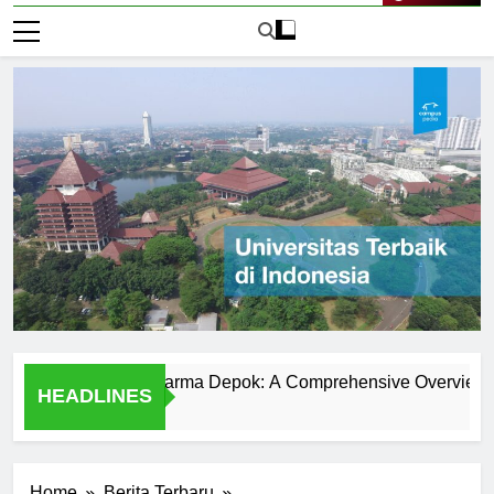
Live Now
versitas Gunadarma Depok: A Comprehensive Overview
HEADLINES
2