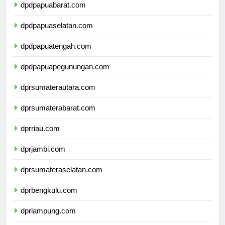
dpdpapuabarat.com
dpdpapuaselatan.com
dpdpapuatengah.com
dpdpapuapegunungan.com
dprsumaterautara.com
dprsumaterabarat.com
dprriau.com
dprjambi.com
dprsumateraselatan.com
dprbengkulu.com
dprlampung.com