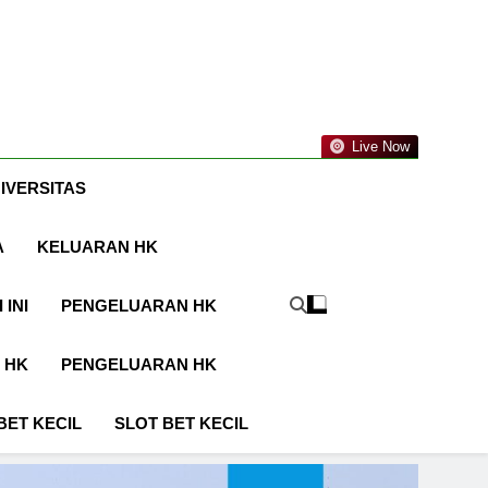
Live Now
IVERSITAS
A
KELUARAN HK
 INI
PENGELUARAN HK
 HK
PENGELUARAN HK
BET KECIL
SLOT BET KECIL