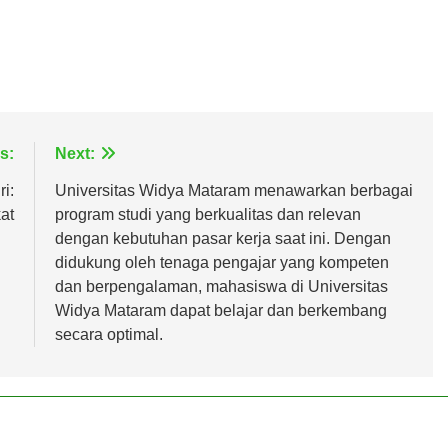
s:
Next:
i:
Universitas Widya Mataram menawarkan berbagai
at
program studi yang berkualitas dan relevan
dengan kebutuhan pasar kerja saat ini. Dengan
didukung oleh tenaga pengajar yang kompeten
dan berpengalaman, mahasiswa di Universitas
Widya Mataram dapat belajar dan berkembang
secara optimal.