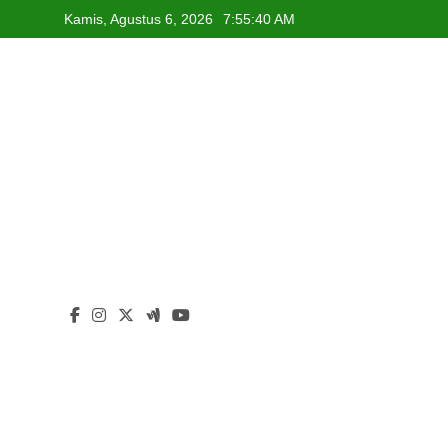
Skip
Kamis, Agustus 6, 2026
7:55:42 AM
to
content