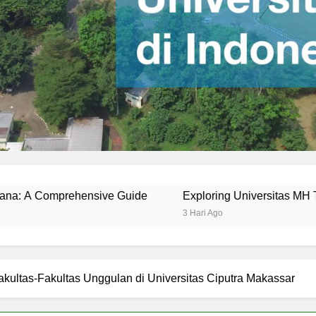
de
Exploring Universitas MH Thamrin: A Comprehensive
3 Hari Ago
kultas-Fakultas Unggulan di Universitas Ciputra Makassar