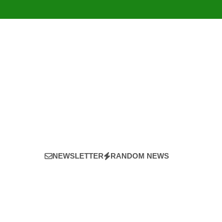
NEWSLETTER
RANDOM NEWS