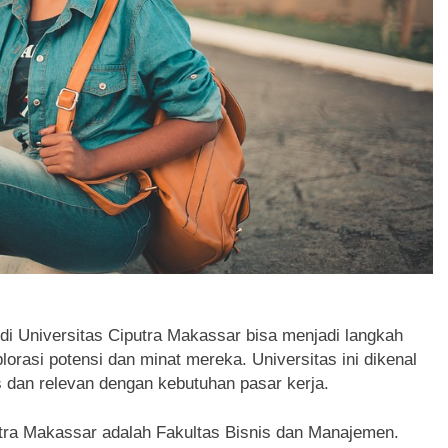
 di Universitas Ciputra Makassar bisa menjadi langkah
rasi potensi dan minat mereka. Universitas ini dikenal
s dan relevan dengan kebutuhan pasar kerja.
putra Makassar adalah Fakultas Bisnis dan Manajemen.