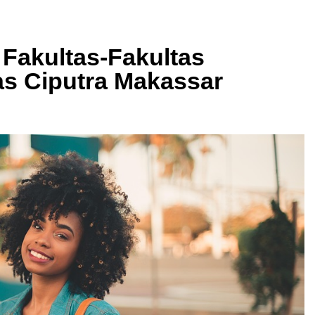
Fakultas-Fakultas
as Ciputra Makassar