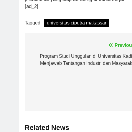
[ad_2]
Tagged:
universitas ciputra makassar
Navigasi
Previou
pos
Program Studi Unggulan di Universitas Kadir
Menjawab Tantangan Industri dan Masyarak
Related News