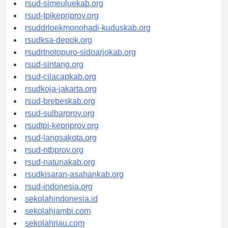
rsud-tanjungpinangkota.org
rsud-simeuluekab.org
rsud-tpikepriprov.org
rsuddrloekmonohadi-kuduskab.org
rsudksa-depok.org
rsudrtnotopuro-sidoarjokab.org
rsud-sintang.org
rsud-cilacapkab.org
rsudkoja-jakarta.org
rsud-brebeskab.org
rsud-sulbarprov.org
rsudtpi-kepriprov.org
rsud-langsakota.org
rsud-ntbprov.org
rsud-natunakab.org
rsudkisaran-asahankab.org
rsud-indonesia.org
sekolahindonesia.id
sekolahjambi.com