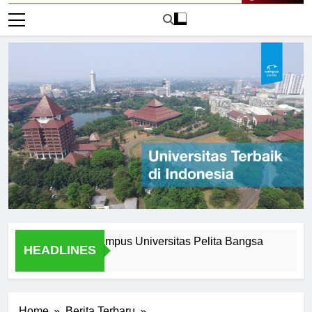
Live Now
f Attending Ecampus Universitas Pelita Bangsa
Explorin
HEADLINES
1 Hari Ago