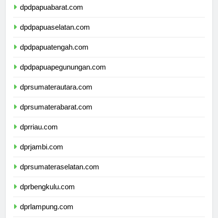
dpdpapuabarat.com
dpdpapuaselatan.com
dpdpapuatengah.com
dpdpapuapegunungan.com
dprsumaterautara.com
dprsumaterabarat.com
dprriau.com
dprjambi.com
dprsumateraselatan.com
dprbengkulu.com
dprlampung.com