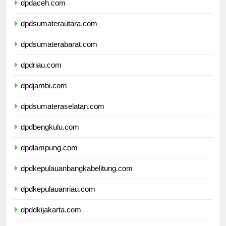
dpdaceh.com
dpdsumaterautara.com
dpdsumaterabarat.com
dpdriau.com
dpdjambi.com
dpdsumateraselatan.com
dpdbengkulu.com
dpdlampung.com
dpdkepulauanbangkabelitung.com
dpdkepulauanriau.com
dpddkijakarta.com