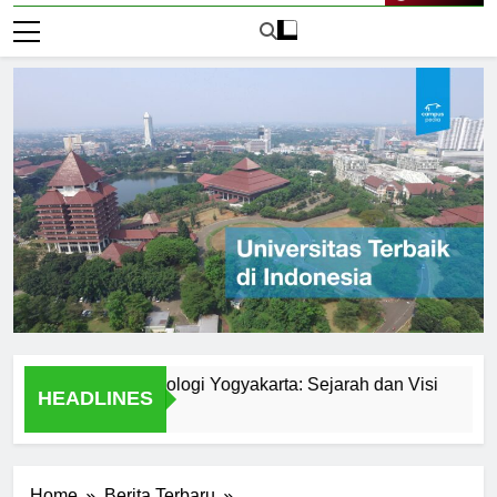
Live Now
ersitas Teknologi Yogyakarta: Sejarah dan Visi
Explori
HEADLINES
2 Hari Ag