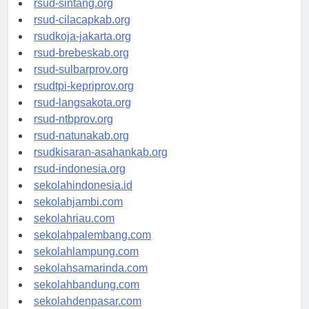
rsud-sintang.org
rsud-cilacapkab.org
rsudkoja-jakarta.org
rsud-brebeskab.org
rsud-sulbarprov.org
rsudtpi-kepriprov.org
rsud-langsakota.org
rsud-ntbprov.org
rsud-natunakab.org
rsudkisaran-asahankab.org
rsud-indonesia.org
sekolahindonesia.id
sekolahjambi.com
sekolahriau.com
sekolahpalembang.com
sekolahlampung.com
sekolahsamarinda.com
sekolahbandung.com