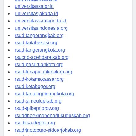
universitaswalesi.id
universitassalor.id
universitasjakarta.id
universitassamarinda.id
universitasindonesia.org
rsud-tangerangkab.org
rsud-kotabekasi.org
rsud-tangerangkota.org
rsucnd-acehbaratkab.org
rsud-pasuruankota.org
rsud-limapuluhkotakab.org
rsud-kotamakassar.org
rsud-kotabogor.org
rsud-tanjungpinangkota.org
rsud-simeuluekab.org
rsud-tpikepriprov.org
rsuddrloekmonohadi-kuduskab.org
rsudksa-depok.org
rsudrtnotopuro-sidoarjokab.org