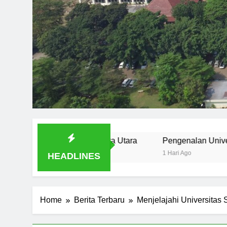
Sumatera Utara
Pengenalan Universitas Teknologi Yogyak
1 Hari Ago
HEADLINES
Home
Berita Terbaru
Menjelajahi Universitas