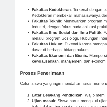
Fakultas Kedokteran
: Terkenal dengan p
Kedokteran membekali mahasiswanya denga
Fakultas Teknik
: Menawarkan program muta
Industri, dengan fokus pada aplikasi prakt
Fakultas Ilmu Sosial dan Ilmu Politik
: F
melalui program Sosiologi, Hubungan Inter
Fakultas Hukum
: Dikenal karena mengha
dasar di berbagai bidang hukum.
Fakultas Ekonomi dan Bisnis
: Mempersi
kewirausahaan, manajemen, dan ekonomi
Proses Penerimaan
Calon siswa yang ingin mendaftar harus memenu
Latar Belakang Pendidikan
: Wajib memil
Ujian masuk
: Siswa harus mengikuti ujia
bakat dalam berbagai mata pelajaran yang 