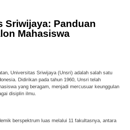
s Sriwijaya: Panduan
alon Mahasiswa
tan, Universitas Sriwijaya (Unsri) adalah salah satu
ndonesia. Didirikan pada tahun 1960, Unsri telah
asiswa yang beragam, menjadi mercusuar keunggulan
ai disiplin ilmu.
mik berspektrum luas melalui 11 fakultasnya, antara