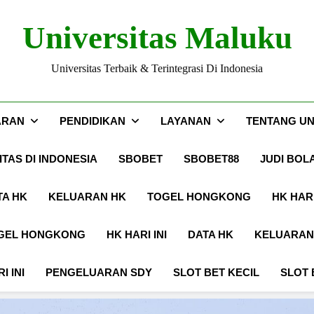
Universitas Maluku
Universitas Terbaik & Terintegrasi Di Indonesia
ARAN
PENDIDIKAN
LAYANAN
TENTANG UN
TAS DI INDONESIA
SBOBET
SBOBET88
JUDI BOL
TA HK
KELUARAN HK
TOGEL HONGKONG
HK HARI
GEL HONGKONG
HK HARI INI
DATA HK
KELUARAN
I INI
PENGELUARAN SDY
SLOT BET KECIL
SLOT 