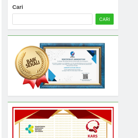
Cari
CARI