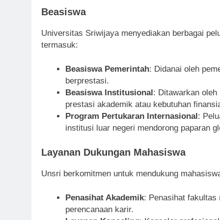
Beasiswa
Universitas Sriwijaya menyediakan berbagai pelu
termasuk:
Beasiswa Pemerintah
: Didanai oleh pem
berprestasi.
Beasiswa Institusional
: Ditawarkan oleh
prestasi akademik atau kebutuhan finansia
Program Pertukaran Internasional
: Pelu
institusi luar negeri mendorong paparan gl
Layanan Dukungan Mahasiswa
Unsri berkomitmen untuk mendukung mahasiswan
Penasihat Akademik
: Penasihat fakulta
perencanaan karir.