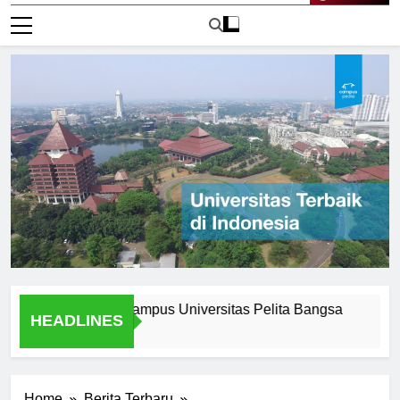
Live Now
of Attending Ecampus Universitas Pelita Bangsa
Explorin
HEADLINES
1 Hari Ago