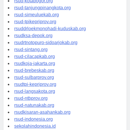
rsud-kotabogor.org
rsud-tanjungpinangkota.org
rsud-simeuluekab.org
rsud-tpikepriprov.org
rsuddrloekmonohadi-kuduskab.org
rsudksa-depok.org
rsudrtnotopuro-sidoarjokab.org
rsud-sintang.org
rsud-cilacapkab.org
rsudkoja-jakarta.org
rsud-brebeskab.org
rsud-sulbarprov.org
rsudtpi-kepriprov.org
rsud-langsakota.org
rsud-ntbprov.org
rsud-natunakab.org
rsudkisaran-asahankab.org
rsud-indonesia.org