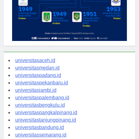
universitasaceh.id
universitasmedan.id
universitaspadang.id
universitaspekanbaru.id
universitasjambi.id
universitaspalembang.id
universitasbengkulu.id
universitaspangkalpinang.id
universitastanjungpinang.id
universitasbandung.id