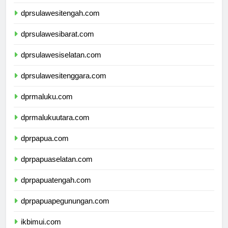
dprgorontalo.com
dprsulawesitengah.com
dprsulawesibarat.com
dprsulawesiselatan.com
dprsulawesitenggara.com
dprmaluku.com
dprmalukuutara.com
dprpapua.com
dprpapuaselatan.com
dprpapuatengah.com
dprpapuapegunungan.com