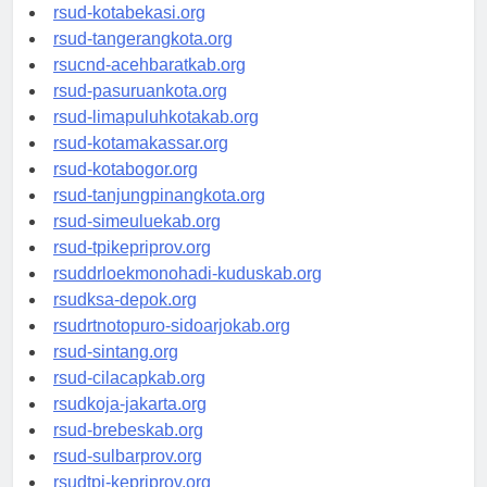
rsud-tangerangkab.org
rsud-kotabekasi.org
rsud-tangerangkota.org
rsucnd-acehbaratkab.org
rsud-pasuruankota.org
rsud-limapuluhkotakab.org
rsud-kotamakassar.org
rsud-kotabogor.org
rsud-tanjungpinangkota.org
rsud-simeuluekab.org
rsud-tpikepriprov.org
rsuddrloekmonohadi-kuduskab.org
rsudksa-depok.org
rsudrtnotopuro-sidoarjokab.org
rsud-sintang.org
rsud-cilacapkab.org
rsudkoja-jakarta.org
rsud-brebeskab.org
rsud-sulbarprov.org