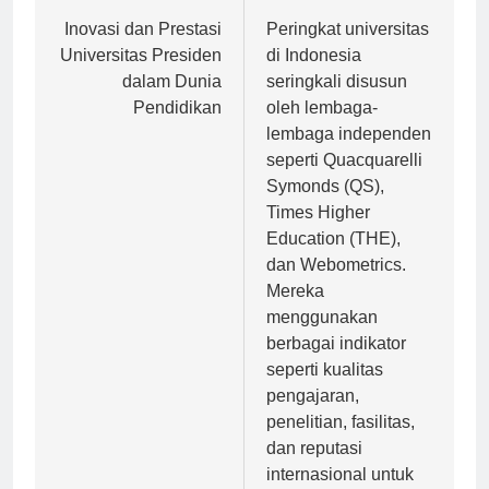
Navigasi
Previous:
Next:
pos
Inovasi dan Prestasi
Peringkat universitas
Universitas Presiden
di Indonesia
dalam Dunia
seringkali disusun
Pendidikan
oleh lembaga-
lembaga independen
seperti Quacquarelli
Symonds (QS),
Times Higher
Education (THE),
dan Webometrics.
Mereka
menggunakan
berbagai indikator
seperti kualitas
pengajaran,
penelitian, fasilitas,
dan reputasi