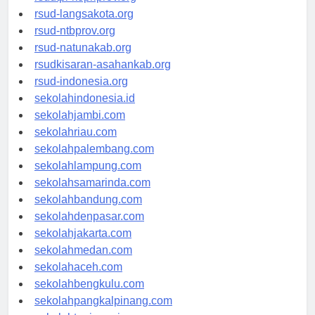
rsudtpi-kepriprov.org
rsud-langsakota.org
rsud-ntbprov.org
rsud-natunakab.org
rsudkisaran-asahankab.org
rsud-indonesia.org
sekolahindonesia.id
sekolahjambi.com
sekolahriau.com
sekolahpalembang.com
sekolahlampung.com
sekolahsamarinda.com
sekolahbandung.com
sekolahdenpasar.com
sekolahjakarta.com
sekolahmedan.com
sekolahaceh.com
sekolahbengkulu.com
sekolahpangkalpinang.com