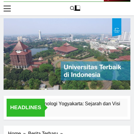
Live Now
niversitas Teknologi Yogyakarta: Sejarah dan Visi
Expl
HEADLINES
2 Hari