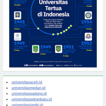
universitasaceh.id
universitasmedan.id
universitaspadang.id
universitaspekanbaru.id