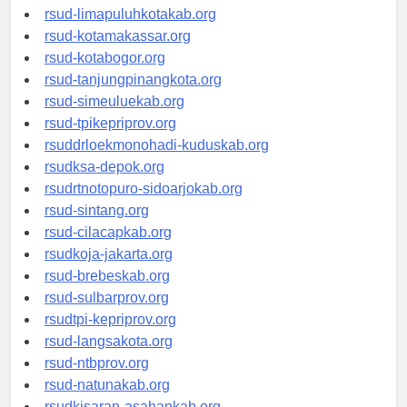
rsud-pasuruankota.org
rsud-limapuluhkotakab.org
rsud-kotamakassar.org
rsud-kotabogor.org
rsud-tanjungpinangkota.org
rsud-simeuluekab.org
rsud-tpikepriprov.org
rsuddrloekmonohadi-kuduskab.org
rsudksa-depok.org
rsudrtnotopuro-sidoarjokab.org
rsud-sintang.org
rsud-cilacapkab.org
rsudkoja-jakarta.org
rsud-brebeskab.org
rsud-sulbarprov.org
rsudtpi-kepriprov.org
rsud-langsakota.org
rsud-ntbprov.org
rsud-natunakab.org