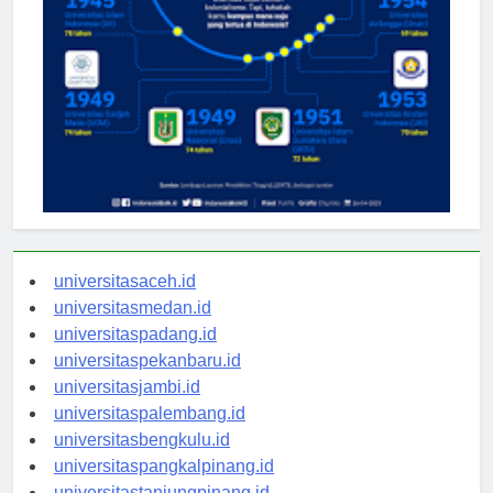
universitasaceh.id
universitasmedan.id
universitaspadang.id
universitaspekanbaru.id
universitasjambi.id
universitaspalembang.id
universitasbengkulu.id
universitaspangkalpinang.id