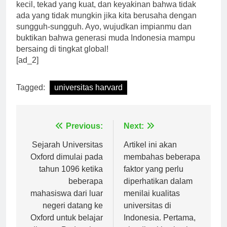
bangsa Indonesia. Semua itu dimulai dari langkah
kecil, tekad yang kuat, dan keyakinan bahwa tidak
ada yang tidak mungkin jika kita berusaha dengan
sungguh-sungguh. Ayo, wujudkan impianmu dan
buktikan bahwa generasi muda Indonesia mampu
bersaing di tingkat global!
[ad_2]
Tagged:
universitas harvard
Navigasi
Previous:
Next:
pos
Sejarah Universitas
Artikel ini akan
Oxford dimulai pada
membahas beberapa
tahun 1096 ketika
faktor yang perlu
beberapa
diperhatikan dalam
mahasiswa dari luar
menilai kualitas
negeri datang ke
universitas di
Oxford untuk belajar
Indonesia. Pertama,