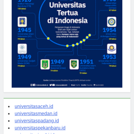
universitasaceh.id
universitasmedan.id
universitaspadang.id
universitaspekanbaru.id