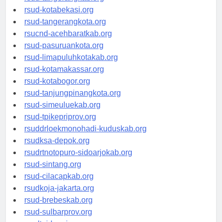
rsud-tangerangkab.org
rsud-kotabekasi.org
rsud-tangerangkota.org
rsucnd-acehbaratkab.org
rsud-pasuruankota.org
rsud-limapuluhkotakab.org
rsud-kotamakassar.org
rsud-kotabogor.org
rsud-tanjungpinangkota.org
rsud-simeuluekab.org
rsud-tpikepriprov.org
rsuddrloekmonohadi-kuduskab.org
rsudksa-depok.org
rsudrtnotopuro-sidoarjokab.org
rsud-sintang.org
rsud-cilacapkab.org
rsudkoja-jakarta.org
rsud-brebeskab.org
rsud-sulbarprov.org