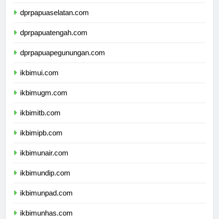
dprpapua.com
dprpapuaselatan.com
dprpapuatengah.com
dprpapuapegunungan.com
ikbimui.com
ikbimugm.com
ikbimitb.com
ikbimipb.com
ikbimunair.com
ikbimundip.com
ikbimunpad.com