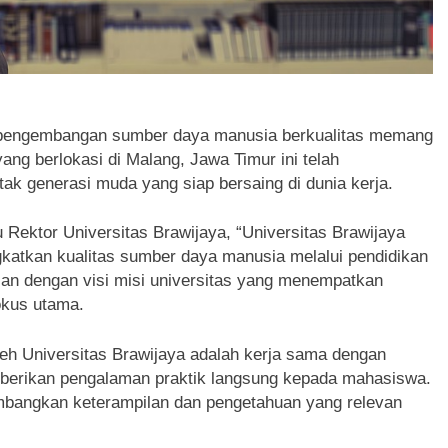
 pengembangan sumber daya manusia berkualitas memang
ang berlokasi di Malang, Jawa Timur ini telah
k generasi muda yang siap bersaing di dunia kerja.
ku Rektor Universitas Brawijaya, “Universitas Brawijaya
gkatkan kualitas sumber daya manusia melalui pendidikan
jalan dengan visi misi universitas yang menempatkan
kus utama.
eh Universitas Brawijaya adalah kerja sama dengan
emberikan pengalaman praktik langsung kepada mahasiswa.
bangkan keterampilan dan pengetahuan yang relevan