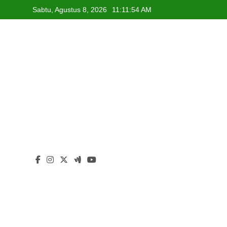
Skip
Sabtu, Agustus 8, 2026
11:11:56 AM
to
content