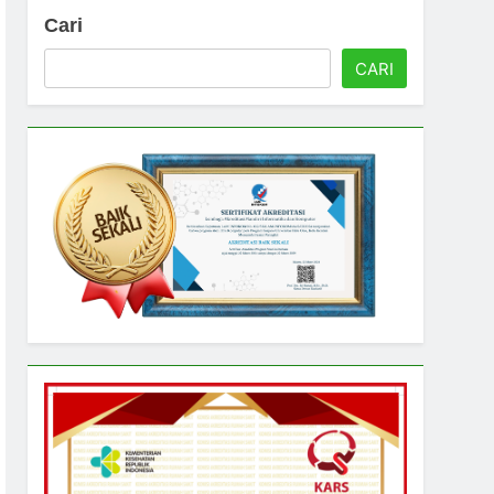
Cari
CARI