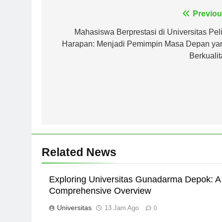
Navigasi
Previou
pos
Mahasiswa Berprestasi di Universitas Peli
Harapan: Menjadi Pemimpin Masa Depan ya
Berkualit
Related News
Exploring Universitas Gunadarma Depok: A
Comprehensive Overview
Universitas
13 Jam Ago
0