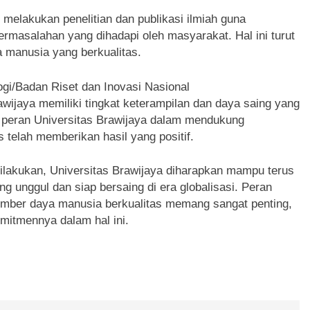
 melakukan penelitian dan publikasi ilmiah guna
ermasalahan yang dihadapi oleh masyarakat. Hal ini turut
 manusia yang berkualitas.
ogi/Badan Riset dan Inovasi Nasional
awijaya memiliki tingkat keterampilan dan daya saing yang
wa peran Universitas Brawijaya dalam mendukung
telah memberikan hasil yang positif.
ilakukan, Universitas Brawijaya diharapkan mampu terus
 unggul dan siap bersaing di era globalisasi. Peran
mber daya manusia berkualitas memang sangat penting,
mitmennya dalam hal ini.