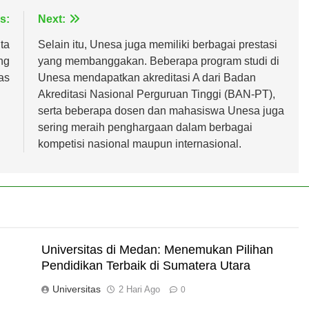
s:
Next:
ta
Selain itu, Unesa juga memiliki berbagai prestasi
ng
yang membanggakan. Beberapa program studi di
as
Unesa mendapatkan akreditasi A dari Badan
Akreditasi Nasional Perguruan Tinggi (BAN-PT),
serta beberapa dosen dan mahasiswa Unesa juga
sering meraih penghargaan dalam berbagai
kompetisi nasional maupun internasional.
Universitas di Medan: Menemukan Pilihan
Pendidikan Terbaik di Sumatera Utara
Universitas
2 Hari Ago
0