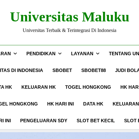
Universitas Maluku
Universitas Terbaik & Terintegrasi Di Indonesia
ARAN
PENDIDIKAN
LAYANAN
TENTANG UN
TAS DI INDONESIA
SBOBET
SBOBET88
JUDI BOL
TA HK
KELUARAN HK
TOGEL HONGKONG
HK HARI
GEL HONGKONG
HK HARI INI
DATA HK
KELUARAN
I INI
PENGELUARAN SDY
SLOT BET KECIL
SLOT 