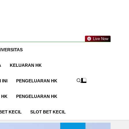
Live Now
IVERSITAS
A
KELUARAN HK
 INI
PENGELUARAN HK
 HK
PENGELUARAN HK
BET KECIL
SLOT BET KECIL