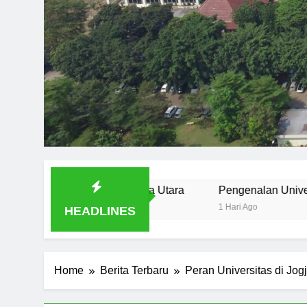
matera Utara
Pengenalan Universitas Teknologi Yogyakar
1 Hari Ago
HEADLINES
Home
Berita Terbaru
Peran Universitas di J