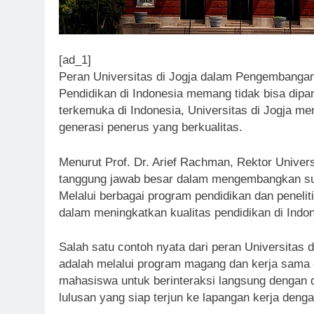
[ad_1]
Peran Universitas di Jogja dalam Pengembanga
Pendidikan di Indonesia memang tidak bisa dipa
terkemuka di Indonesia, Universitas di Jogja m
generasi penerus yang berkualitas.
Menurut Prof. Dr. Arief Rachman, Rektor Univers
tanggung jawab besar dalam mengembangkan su
Melalui berbagai program pendidikan dan peneli
dalam meningkatkan kualitas pendidikan di Indon
Salah satu contoh nyata dari peran Universita
adalah melalui program magang dan kerja sama
mahasiswa untuk berinteraksi langsung dengan d
lulusan yang siap terjun ke lapangan kerja deng