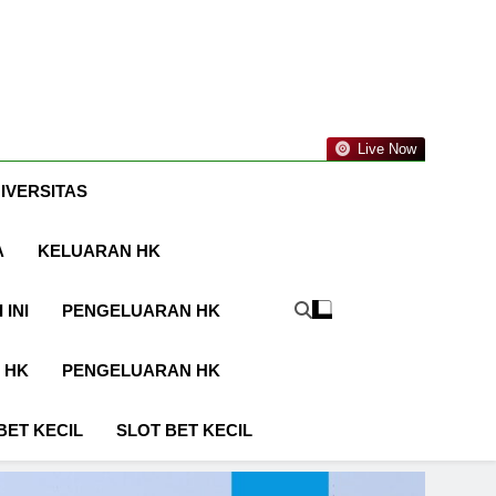
Live Now
IVERSITAS
A
KELUARAN HK
 INI
PENGELUARAN HK
 HK
PENGELUARAN HK
BET KECIL
SLOT BET KECIL