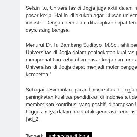
Selain itu, Universitas di Jogja juga aktif dal
pasar kerja. Hal ini dilakukan agar lulusan uni
industri. Dengan demikian, diharapkan dapat ter
daya saing bangsa.
Menurut Dr. Ir. Bambang Sudibyo, M.Sc., ahli pe
Universitas di Jogja dalam peningkatan kualitas
memperhatikan kebutuhan pasar kerja dan teru
Universitas di Jogja dapat menjadi motor peng
kompeten.”
Sebagai kesimpulan, peran Universitas di Jog
peningkatan kualitas pendidikan di Indonesia ti
memberikan kontribusi yang positif, diharapkan 
tinggi lainnya dalam mencetak generasi penerus
[ad_2]
Tagged:
universitas di jogja