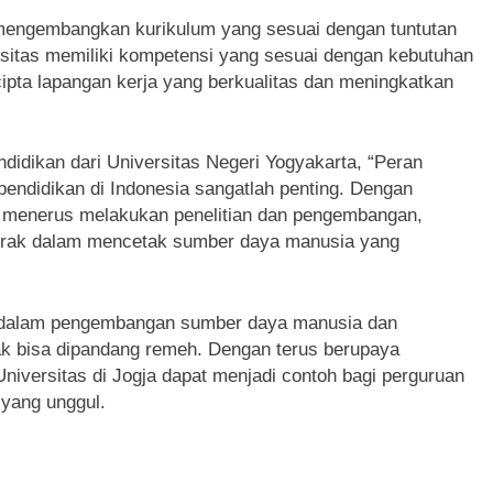
am mengembangkan kurikulum yang sesuai dengan tuntutan
versitas memiliki kompetensi yang sesuai dengan kebutuhan
cipta lapangan kerja yang berkualitas dan meningkatkan
ndidikan dari Universitas Negeri Yogyakarta, “Peran
 pendidikan di Indonesia sangatlah penting. Dengan
s menerus melakukan penelitian dan pengembangan,
gerak dalam mencetak sumber daya manusia yang
ja dalam pengembangan sumber daya manusia dan
dak bisa dipandang remeh. Dengan terus berupaya
Universitas di Jogja dapat menjadi contoh bagi perguruan
 yang unggul.