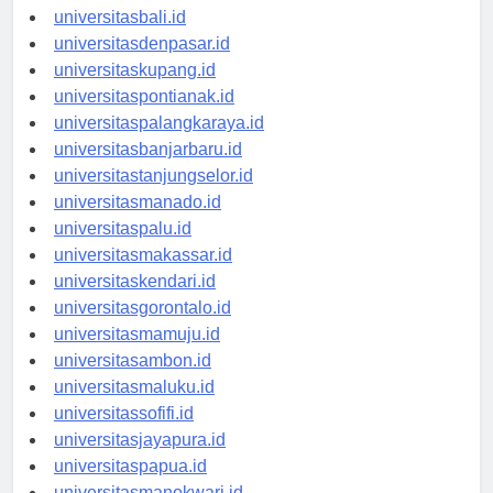
universitasbanten.id
universitasbali.id
universitasdenpasar.id
universitaskupang.id
universitaspontianak.id
universitaspalangkaraya.id
universitasbanjarbaru.id
universitastanjungselor.id
universitasmanado.id
universitaspalu.id
universitasmakassar.id
universitaskendari.id
universitasgorontalo.id
universitasmamuju.id
universitasambon.id
universitasmaluku.id
universitassofifi.id
universitasjayapura.id
universitaspapua.id