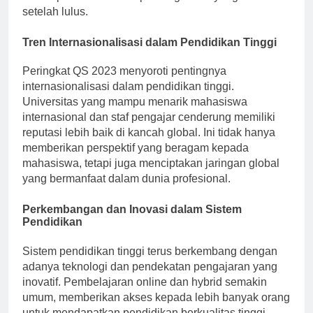
mendapatkan akses ke peluang karier yang lebih baik
setelah lulus.
Tren Internasionalisasi dalam Pendidikan Tinggi
Peringkat QS 2023 menyoroti pentingnya
internasionalisasi dalam pendidikan tinggi.
Universitas yang mampu menarik mahasiswa
internasional dan staf pengajar cenderung memiliki
reputasi lebih baik di kancah global. Ini tidak hanya
memberikan perspektif yang beragam kepada
mahasiswa, tetapi juga menciptakan jaringan global
yang bermanfaat dalam dunia profesional.
Perkembangan dan Inovasi dalam Sistem
Pendidikan
Sistem pendidikan tinggi terus berkembang dengan
adanya teknologi dan pendekatan pengajaran yang
inovatif. Pembelajaran online dan hybrid semakin
umum, memberikan akses kepada lebih banyak orang