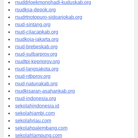
rsud-tpikepriprov.org
rsuddrloekmonohadi-kuduskab.org
rsudksa-depok.org
rsudrtnotopuro-sidoarjokab.org
rsud-sintang.org
rsud-cilacapkab.org
rsudkoja-jakarta.org
rsud-brebeskab.org
rsud-sulbarprov.org
rsudtpi-kepriprov.org
rsud-langsakota.org
rsud-ntbprov.org
rsud-natunakab.org
rsudkisaran-asahankab.org
rsud-indonesia.org
sekolahindonesia.id
sekolahjambi.com
sekolahriau.com
sekolahpalembang.com