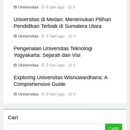
Comprehensive Overview
Universitas
4 jam ago
0
Universitas di Medan: Menemukan Pilihan
Pendidikan Terbaik di Sumatera Utara
Universitas
1 hari ago
0
Pengenalan Universitas Teknologi
Yogyakarta: Sejarah dan Visi
Universitas
2 hari ago
0
Exploring Universitas Wisnuwardhana: A
Comprehensive Guide
Universitas
3 hari ago
0
Cari