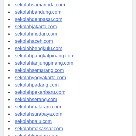
sekolahlampung.com
sekolahsamarinda.com
sekolahbandung.com
sekolahdenpasar.com
sekolahjakarta.com
sekolahmedan.com
sekolahaceh.com
sekolahbengkulu.com
sekolahpangkalpinang.com
sekolahtanjungpinang.com
sekolahsemarang.com
sekolahyogyakarta.com
sekolahpadang.com
sekolahpekanbaru.com
sekolahserang.com
sekolahmataram.com
sekolahsurabaya.com
sekolahpalu.com
sekolahmakassar.com