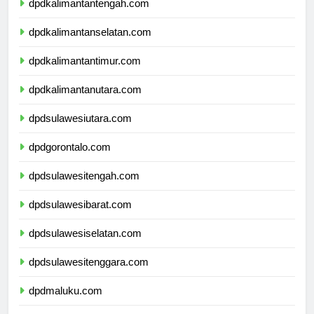
dpdkalimantantengah.com
dpdkalimantanselatan.com
dpdkalimantantimur.com
dpdkalimantanutara.com
dpdsulawesiutara.com
dpdgorontalo.com
dpdsulawesitengah.com
dpdsulawesibarat.com
dpdsulawesiselatan.com
dpdsulawesitenggara.com
dpdmaluku.com