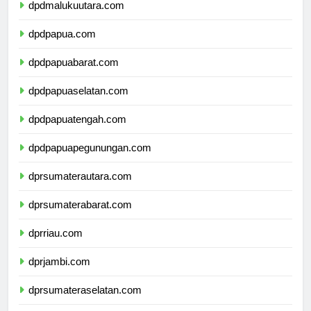
dpdmalukuutara.com
dpdpapua.com
dpdpapuabarat.com
dpdpapuaselatan.com
dpdpapuatengah.com
dpdpapuapegunungan.com
dprsumaterautara.com
dprsumaterabarat.com
dprriau.com
dprjambi.com
dprsumateraselatan.com