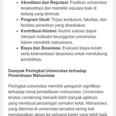
Akreditasi dan Reputasi
: Pastikan universitas
terakreditasi dan memiliki reputasi baik di
bidang yang diminati.
Program Studi
: Tinjau kurikulum, fakultas, dan
fasilitas penelitian yang disediakan.
Kontribusi Alumni
: Alumni sukses dapat
menjadi indikator keunggulan universitas
dalam mendidik mahasiswa.
Biaya dan Beasiswa
: Evaluasi biaya kuliah
serta ketersediaan beasiswa untuk mendukung
pendidikan.
Dampak Peringkat Universitas terhadap
Penerimaan Mahasiswa
Peringkat universitas memiliki pengaruh signifikan
terhadap minat pendaftaran mahasiswa. Universitas
teratas cenderung menarik lebih banyak aplikasi,
yang membuat persaingan semakin ketat. Mahasiswa
yang diterima di universitas tersebut sering kali