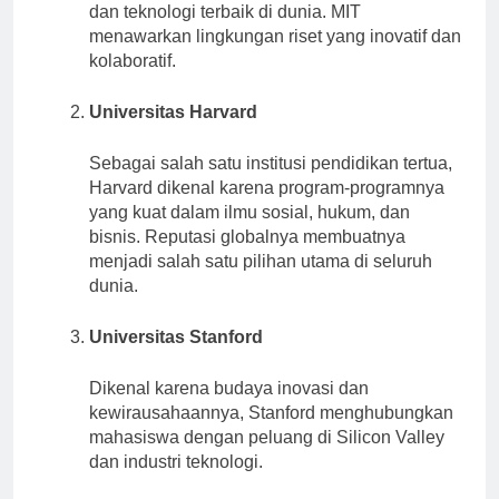
Universitas ini terkenal dengan program teknik
dan teknologi terbaik di dunia. MIT
menawarkan lingkungan riset yang inovatif dan
kolaboratif.
Universitas Harvard
Sebagai salah satu institusi pendidikan tertua,
Harvard dikenal karena program-programnya
yang kuat dalam ilmu sosial, hukum, dan
bisnis. Reputasi globalnya membuatnya
menjadi salah satu pilihan utama di seluruh
dunia.
Universitas Stanford
Dikenal karena budaya inovasi dan
kewirausahaannya, Stanford menghubungkan
mahasiswa dengan peluang di Silicon Valley
dan industri teknologi.