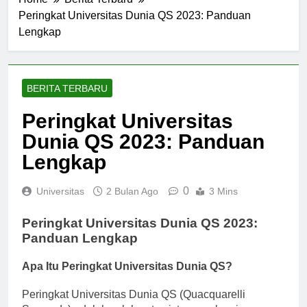
Home
Berita Terbaru
Peringkat Universitas Dunia QS 2023: Panduan
Lengkap
BERITA TERBARU
Peringkat Universitas
Dunia QS 2023: Panduan
Lengkap
0
Universitas
2 Bulan Ago
3 Mins
Peringkat Universitas Dunia QS 2023:
Panduan Lengkap
Apa Itu Peringkat Universitas Dunia QS?
Peringkat Universitas Dunia QS (Quacquarelli