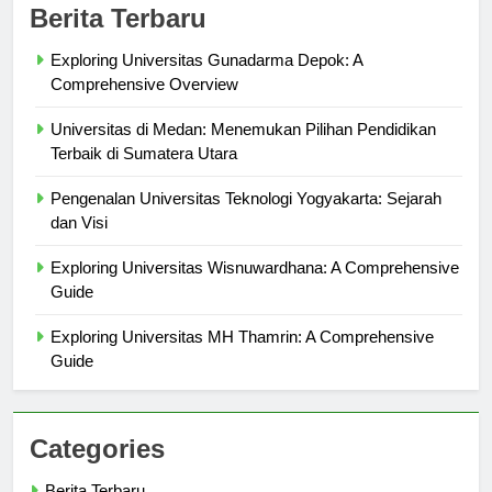
Berita Terbaru
Exploring Universitas Gunadarma Depok: A
Comprehensive Overview
Universitas di Medan: Menemukan Pilihan Pendidikan
Terbaik di Sumatera Utara
Pengenalan Universitas Teknologi Yogyakarta: Sejarah
dan Visi
Exploring Universitas Wisnuwardhana: A Comprehensive
Guide
Exploring Universitas MH Thamrin: A Comprehensive
Guide
Categories