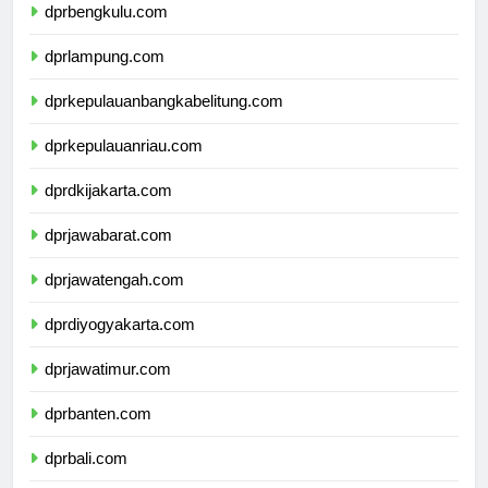
dprbengkulu.com
dprlampung.com
dprkepulauanbangkabelitung.com
dprkepulauanriau.com
dprdkijakarta.com
dprjawabarat.com
dprjawatengah.com
dprdiyogyakarta.com
dprjawatimur.com
dprbanten.com
dprbali.com