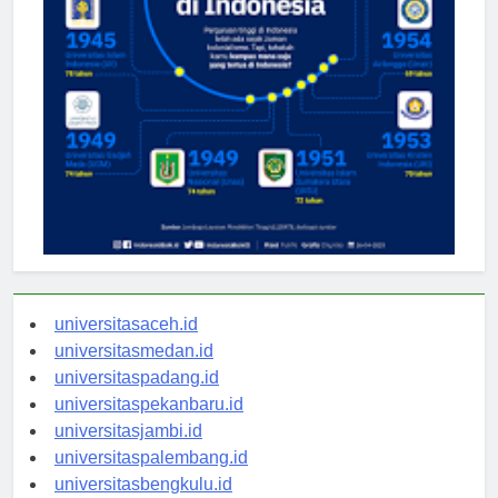
universitasaceh.id
universitasmedan.id
universitaspadang.id
universitaspekanbaru.id
universitasjambi.id
universitaspalembang.id