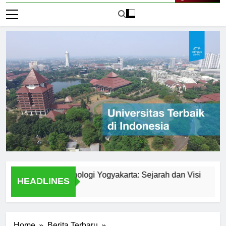
Live Now
versitas Teknologi Yogyakarta: Sejarah dan Visi
Explor
HEADLINES
2 Hari Ag