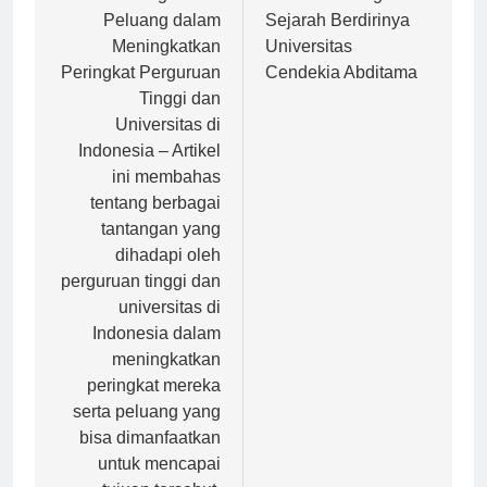
pos
Tantangan dan
Latar Belakang dan
Peluang dalam
Sejarah Berdirinya
Meningkatkan
Universitas
Peringkat Perguruan
Cendekia Abditama
Tinggi dan
Universitas di
Indonesia – Artikel
ini membahas
tentang berbagai
tantangan yang
dihadapi oleh
perguruan tinggi dan
universitas di
Indonesia dalam
meningkatkan
peringkat mereka
serta peluang yang
bisa dimanfaatkan
untuk mencapai