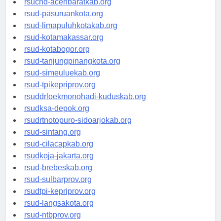
rsucnd-acehbaratkab.org
rsud-pasuruankota.org
rsud-limapuluhkotakab.org
rsud-kotamakassar.org
rsud-kotabogor.org
rsud-tanjungpinangkota.org
rsud-simeuluekab.org
rsud-tpikepriprov.org
rsuddrloekmonohadi-kuduskab.org
rsudksa-depok.org
rsudrtnotopuro-sidoarjokab.org
rsud-sintang.org
rsud-cilacapkab.org
rsudkoja-jakarta.org
rsud-brebeskab.org
rsud-sulbarprov.org
rsudtpi-kepriprov.org
rsud-langsakota.org