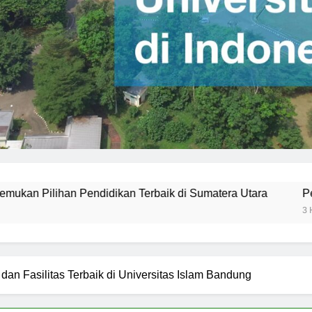
 Terbaik di Sumatera Utara
Pengenalan Universitas Tekn
3 Hari Ago
an Fasilitas Terbaik di Universitas Islam Bandung