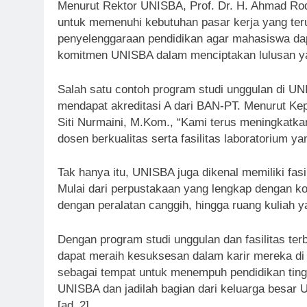
Menurut Rektor UNISBA, Prof. Dr. H. Ahmad Rod
untuk memenuhi kebutuhan pasar kerja yang ter
penyelenggaraan pendidikan agar mahasiswa dapa
komitmen UNISBA dalam menciptakan lulusan yan
Salah satu contoh program studi unggulan di UN
mendapat akreditasi A dari BAN-PT. Menurut Kepa
Siti Nurmaini, M.Kom., “Kami terus meningkatk
dosen berkualitas serta fasilitas laboratorium ya
Tak hanya itu, UNISBA juga dikenal memiliki fas
Mulai dari perpustakaan yang lengkap dengan kol
dengan peralatan canggih, hingga ruang kuliah y
Dengan program studi unggulan dan fasilitas te
dapat meraih kesuksesan dalam karir mereka di
sebagai tempat untuk menempuh pendidikan ting
UNISBA dan jadilah bagian dari keluarga besar
[ad_2]