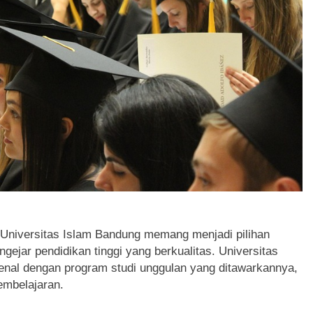
i Universitas Islam Bandung memang menjadi pilihan
ejar pendidikan tinggi yang berkualitas. Universitas
enal dengan program studi unggulan yang ditawarkannya,
embelajaran.