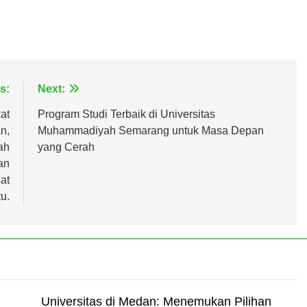
s:
Next:
at
Program Studi Terbaik di Universitas
n,
Muhammadiyah Semarang untuk Masa Depan
ah
yang Cerah
kan
at
tu.
Universitas di Medan: Menemukan Pilihan