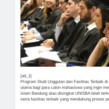
[ad_1]
Program Studi Unggulan dan Fasilitas Terbaik d
utama bagi para calon mahasiswa yang ingin meng
Islam Bandung atau disingkat UNISBA telah terk
serta fasilitas terbaik yang mendukung proses p