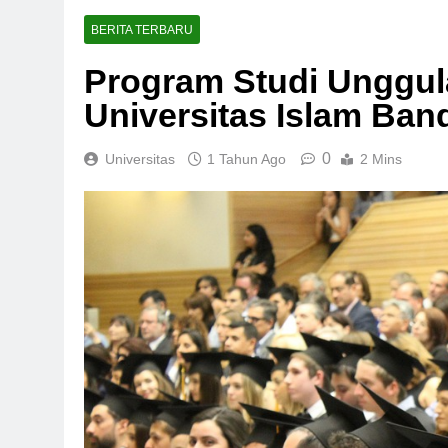
BERITA TERBARU
Program Studi Unggula
Universitas Islam Ba
0
Universitas
1 Tahun Ago
2 Mins