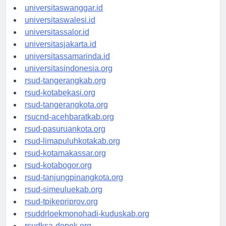
universitassorong.id
universitaswanggar.id
universitaswalesi.id
universitassalor.id
universitasjakarta.id
universitassamarinda.id
universitasindonesia.org
rsud-tangerangkab.org
rsud-kotabekasi.org
rsud-tangerangkota.org
rsucnd-acehbaratkab.org
rsud-pasuruankota.org
rsud-limapuluhkotakab.org
rsud-kotamakassar.org
rsud-kotabogor.org
rsud-tanjungpinangkota.org
rsud-simeuluekab.org
rsud-tpikepriprov.org
rsuddrloekmonohadi-kuduskab.org