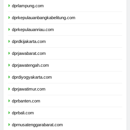
dprlampung.com
dprkepulauanbangkabelitung.com
dprkepulauanriau.com
dprdkijakarta.com
dprjawabarat.com
dprjawatengah.com
dprdiyogyakarta.com
dprjawatimur.com
dprbanten.com
dprbali.com
dprnusatenggarabarat.com