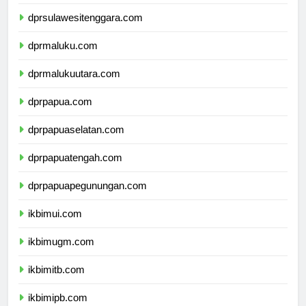
dprsulawesiselatan.com
dprsulawesitenggara.com
dprmaluku.com
dprmalukuutara.com
dprpapua.com
dprpapuaselatan.com
dprpapuatengah.com
dprpapuapegunungan.com
ikbimui.com
ikbimugm.com
ikbimitb.com