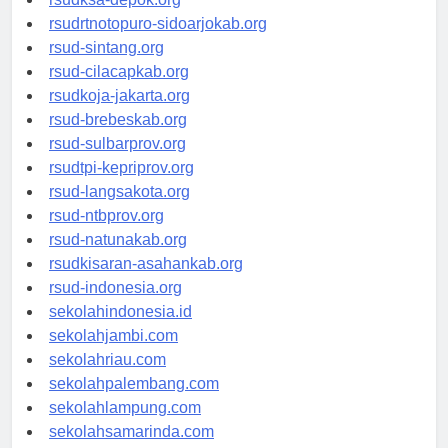
rsudksa-depok.org
rsudrtnotopuro-sidoarjokab.org
rsud-sintang.org
rsud-cilacapkab.org
rsudkoja-jakarta.org
rsud-brebeskab.org
rsud-sulbarprov.org
rsudtpi-kepriprov.org
rsud-langsakota.org
rsud-ntbprov.org
rsud-natunakab.org
rsudkisaran-asahankab.org
rsud-indonesia.org
sekolahindonesia.id
sekolahjambi.com
sekolahriau.com
sekolahpalembang.com
sekolahlampung.com