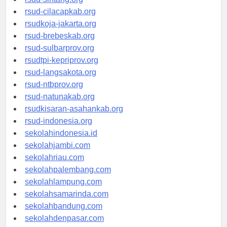
rsud-sintang.org
rsud-cilacapkab.org
rsudkoja-jakarta.org
rsud-brebeskab.org
rsud-sulbarprov.org
rsudtpi-kepriprov.org
rsud-langsakota.org
rsud-ntbprov.org
rsud-natunakab.org
rsudkisaran-asahankab.org
rsud-indonesia.org
sekolahindonesia.id
sekolahjambi.com
sekolahriau.com
sekolahpalembang.com
sekolahlampung.com
sekolahsamarinda.com
sekolahbandung.com