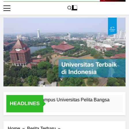
Live Now
f Attending Ecampus Universitas Pelita Bangsa
Explorin
HEADLINES
1 Hari Ago