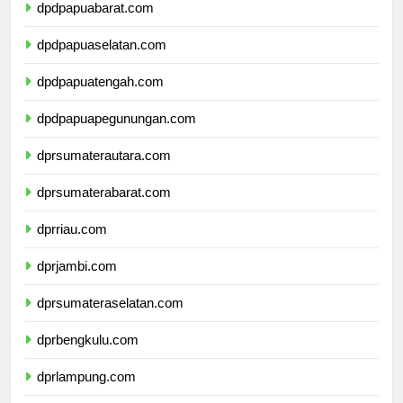
dpdpapuabarat.com
dpdpapuaselatan.com
dpdpapuatengah.com
dpdpapuapegunungan.com
dprsumaterautara.com
dprsumaterabarat.com
dprriau.com
dprjambi.com
dprsumateraselatan.com
dprbengkulu.com
dprlampung.com