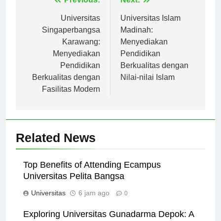
Navigasi
Previous:
Next:
pos
Universitas
Universitas Islam
Singaperbangsa
Madinah:
Karawang:
Menyediakan
Menyediakan
Pendidikan
Pendidikan
Berkualitas dengan
Berkualitas dengan
Nilai-nilai Islam
Fasilitas Modern
Related News
Top Benefits of Attending Ecampus
Universitas Pelita Bangsa
Universitas
6 jam ago
0