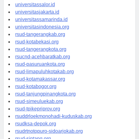
universitaswalesi.id
universitassalor.id
universitasjakarta.id
universitassamarinda.id
universitasindonesia.org
rsud-tangerangkab.org
rsud-kotabekasi.org
rsud-tangerangkota.org
rsucnd-acehbaratkab.org
rsud-pasuruankota.org
rsud-limapuluhkotakab.org
rsud-kotamakassar.org
rsud-kotabogor.org
rsud-tanjungpinangkota.org
rsud-simeuluekab.org
rsud-tpikepriprov.org
rsuddrloekmonohadi-kuduskab.org
rsudksa-depok.org
rsudrtnotopuro-sidoarjokab.org