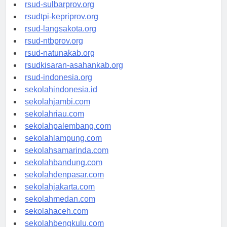
rsud-brebeskab.org
rsud-sulbarprov.org
rsudtpi-kepriprov.org
rsud-langsakota.org
rsud-ntbprov.org
rsud-natunakab.org
rsudkisaran-asahankab.org
rsud-indonesia.org
sekolahindonesia.id
sekolahjambi.com
sekolahriau.com
sekolahpalembang.com
sekolahlampung.com
sekolahsamarinda.com
sekolahbandung.com
sekolahdenpasar.com
sekolahjakarta.com
sekolahmedan.com
sekolahaceh.com