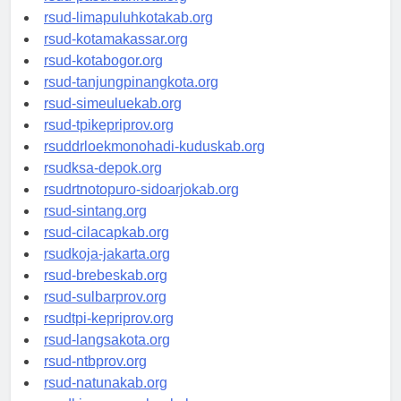
rsud-pasuruankota.org
rsud-limapuluhkotakab.org
rsud-kotamakassar.org
rsud-kotabogor.org
rsud-tanjungpinangkota.org
rsud-simeuluekab.org
rsud-tpikepriprov.org
rsuddrloekmonohadi-kuduskab.org
rsudksa-depok.org
rsudrtnotopuro-sidoarjokab.org
rsud-sintang.org
rsud-cilacapkab.org
rsudkoja-jakarta.org
rsud-brebeskab.org
rsud-sulbarprov.org
rsudtpi-kepriprov.org
rsud-langsakota.org
rsud-ntbprov.org
rsud-natunakab.org