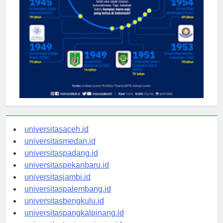
universitasaceh.id
universitasmedan.id
universitaspadang.id
universitaspekanbaru.id
universitasjambi.id
universitaspalembang.id
universitasbengkulu.id
universitaspangkalpinang.id