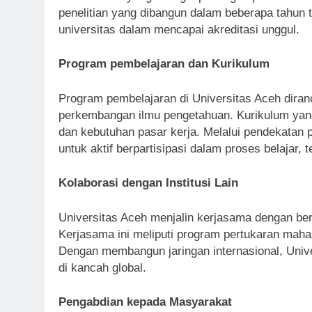
penelitian yang dibangun dalam beberapa tahun t
universitas dalam mencapai akreditasi unggul.
Program pembelajaran dan Kurikulum
Program pembelajaran di Universitas Aceh diran
perkembangan ilmu pengetahuan. Kurikulum yang 
dan kebutuhan pasar kerja. Melalui pendekatan
untuk aktif berpartisipasi dalam proses belajar,
Kolaborasi dengan Institusi Lain
Universitas Aceh menjalin kerjasama dengan berb
Kerjasama ini meliputi program pertukaran maha
Dengan membangun jaringan internasional, Univ
di kancah global.
Pengabdian kepada Masyarakat