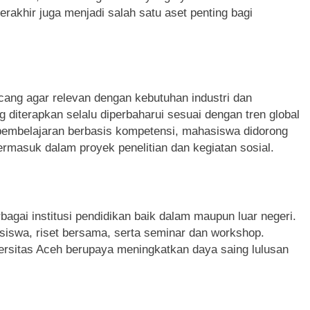
erakhir juga menjadi salah satu aset penting bagi
cang agar relevan dengan kebutuhan industri dan
diterapkan selalu diperbaharui sesuai dengan tren global
 pembelajaran berbasis kompetensi, mahasiswa didorong
 termasuk dalam proyek penelitian dan kegiatan sosial.
agai institusi pendidikan baik dalam maupun luar negeri.
siswa, riset bersama, serta seminar dan workshop.
ersitas Aceh berupaya meningkatkan daya saing lulusan