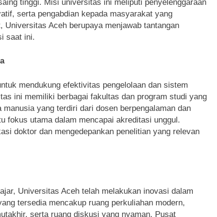
aing tinggi. Misi universitas ini meliputi penyelenggaraan
ovatif, serta pengabdian kepada masyarakat yang
ut, Universitas Aceh berupaya menjawab tantangan
 saat ini.
ia
 untuk mendukung efektivitas pengelolaan dan sistem
tas ini memiliki berbagai fakultas dan program studi yang
 manusia yang terdiri dari dosen berpengalaman dan
tu fokus utama dalam mencapai akreditasi unggul.
kasi doktor dan mengedepankan penelitian yang relevan
jar, Universitas Aceh telah melakukan inovasi dalam
yang tersedia mencakup ruang perkuliahan modern,
utakhir, serta ruang diskusi yang nyaman. Pusat