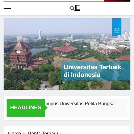
Live Now
of Attending Ecampus Universitas Pelita Bangsa
Explorin
HEADLINES
1 Hari Ago