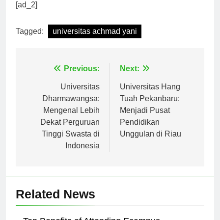
perguruan tinggi yang luar biasa ini.
[ad_2]
Tagged:
universitas achmad yani
Navigasi
Previous:
Next:
pos
Universitas
Universitas Hang
Dharmawangsa:
Tuah Pekanbaru:
Mengenal Lebih
Menjadi Pusat
Dekat Perguruan
Pendidikan
Tinggi Swasta di
Unggulan di Riau
Indonesia
Related News