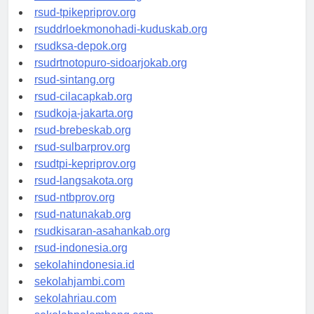
rsud-simeuluekab.org
rsud-tpikepriprov.org
rsuddrloekmonohadi-kuduskab.org
rsudksa-depok.org
rsudrtnotopuro-sidoarjokab.org
rsud-sintang.org
rsud-cilacapkab.org
rsudkoja-jakarta.org
rsud-brebeskab.org
rsud-sulbarprov.org
rsudtpi-kepriprov.org
rsud-langsakota.org
rsud-ntbprov.org
rsud-natunakab.org
rsudkisaran-asahankab.org
rsud-indonesia.org
sekolahindonesia.id
sekolahjambi.com
sekolahriau.com