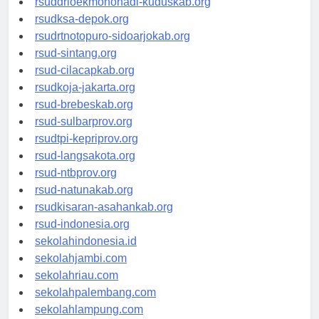
rsuddrloekmonohadi-kuduskab.org
rsudksa-depok.org
rsudrtnotopuro-sidoarjokab.org
rsud-sintang.org
rsud-cilacapkab.org
rsudkoja-jakarta.org
rsud-brebeskab.org
rsud-sulbarprov.org
rsudtpi-kepriprov.org
rsud-langsakota.org
rsud-ntbprov.org
rsud-natunakab.org
rsudkisaran-asahankab.org
rsud-indonesia.org
sekolahindonesia.id
sekolahjambi.com
sekolahriau.com
sekolahpalembang.com