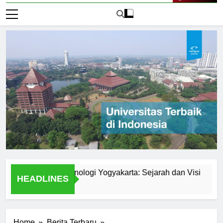
Live Now
niversitas Teknologi Yogyakarta: Sejarah dan Visi
Expl
HEADLINES
1 Hari