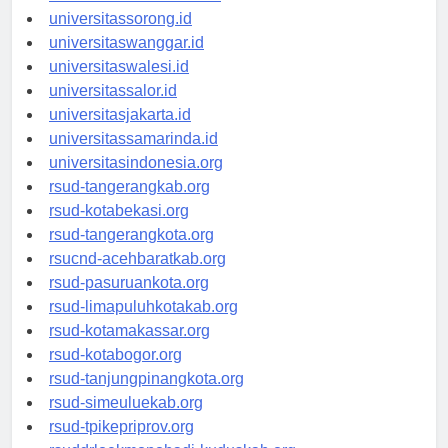
universitasmanokwari.id
universitassorong.id
universitaswanggar.id
universitaswalesi.id
universitassalor.id
universitasjakarta.id
universitassamarinda.id
universitasindonesia.org
rsud-tangerangkab.org
rsud-kotabekasi.org
rsud-tangerangkota.org
rsucnd-acehbaratkab.org
rsud-pasuruankota.org
rsud-limapuluhkotakab.org
rsud-kotamakassar.org
rsud-kotabogor.org
rsud-tanjungpinangkota.org
rsud-simeuluekab.org
rsud-tpikepriprov.org