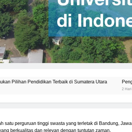
rbaik di Sumatera Utara
Pengenalan Universitas Teknolo
2 Hari Ago
satu perguruan tinggi swasta yang terletak di Bandung, Jawa 
ang berkualitas dan relevan dengan tuntutan zaman.