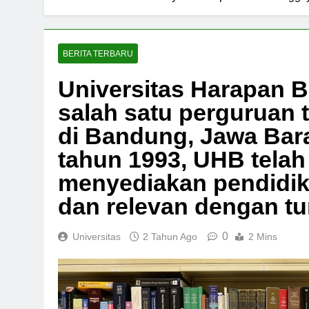
BERITA TERBARU
Universitas Harapan 
salah satu perguruan t
di Bandung, Jawa Bara
tahun 1993, UHB tela
menyediakan pendidika
dan relevan dengan tu
0
Universitas
2 Tahun Ago
2 Mins