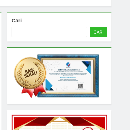
Cari
CARI