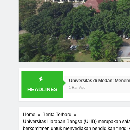
Universitas di Medan: Menemukan Pilihan Pendidikan Te
1 Hari Ago
HEADLINES
Home
Berita Terbaru
Universitas Harapan Bangsa (UHB) merupakan salah 
berkomitmen untuk menyediakan pendidikan tinggi y