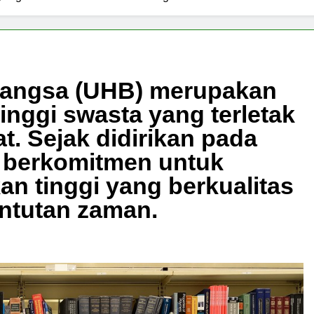
Bangsa (UHB) merupakan
inggi swasta yang terletak
t. Sejak didirikan pada
h berkomitmen untuk
n tinggi yang berkualitas
ntutan zaman.