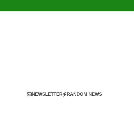
NEWSLETTER
RANDOM NEWS