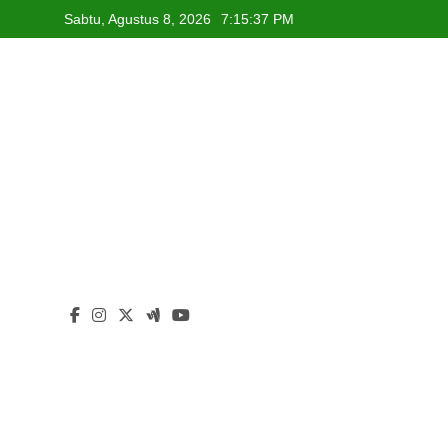
Skip
Sabtu, Agustus 8, 2026
7:15:39 PM
to
content