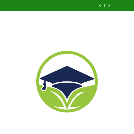
Wisnuwardhana:
Gunadarma
Medan:
Teknologi
Wisnuwardhana:
Gunadarma
Medan:
Universitas
Universitas
A
Depok:
Menemukan
Yogyakarta:
A
Depok:
Menemukan
Teknologi
Wisnuwardhana:
Comprehensive
A
Pilihan
Sejarah
Comprehensive
A
Pilihan
Yogyakarta:
A
Guide
Comprehensive
Pendidikan
dan
Guide
Comprehensive
Pendidikan
Sejarah
Comprehensive
Overview
Terbaik
Visi
Overview
Terbaik
dan
Guide
di
di
Visi
Sumatera
Sumatera
Utara
Utara