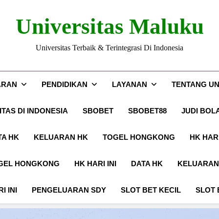
Universitas Maluku
Universitas Terbaik & Terintegrasi Di Indonesia
ARAN
PENDIDIKAN
LAYANAN
TENTANG UN
TAS DI INDONESIA
SBOBET
SBOBET88
JUDI BOL
TA HK
KELUARAN HK
TOGEL HONGKONG
HK HARI
GEL HONGKONG
HK HARI INI
DATA HK
KELUARAN
I INI
PENGELUARAN SDY
SLOT BET KECIL
SLOT 