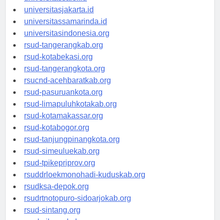
universitassalor.id
universitasjakarta.id
universitassamarinda.id
universitasindonesia.org
rsud-tangerangkab.org
rsud-kotabekasi.org
rsud-tangerangkota.org
rsucnd-acehbaratkab.org
rsud-pasuruankota.org
rsud-limapuluhkotakab.org
rsud-kotamakassar.org
rsud-kotabogor.org
rsud-tanjungpinangkota.org
rsud-simeuluekab.org
rsud-tpikepriprov.org
rsuddrloekmonohadi-kuduskab.org
rsudksa-depok.org
rsudrtnotopuro-sidoarjokab.org
rsud-sintang.org