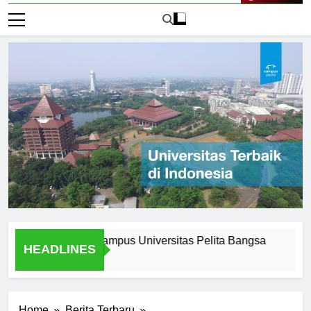
Live Now
of Attending Ecampus Universitas Pelita Bangsa
Explorin
HEADLINES
1 Hari Ago