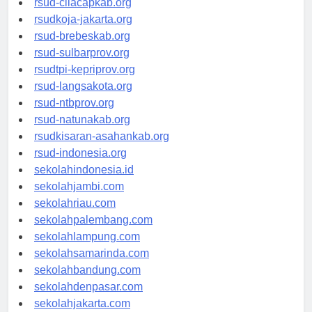
rsud-cilacapkab.org
rsudkoja-jakarta.org
rsud-brebeskab.org
rsud-sulbarprov.org
rsudtpi-kepriprov.org
rsud-langsakota.org
rsud-ntbprov.org
rsud-natunakab.org
rsudkisaran-asahankab.org
rsud-indonesia.org
sekolahindonesia.id
sekolahjambi.com
sekolahriau.com
sekolahpalembang.com
sekolahlampung.com
sekolahsamarinda.com
sekolahbandung.com
sekolahdenpasar.com