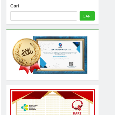
Cari
CARI