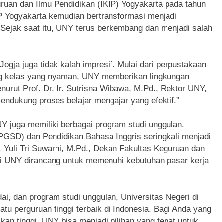
guruan dan Ilmu Pendidikan (IKIP) Yogyakarta pada tahun
P Yogyakarta kemudian bertransformasi menjadi
 Sejak saat itu, UNY terus berkembang dan menjadi salah
i Jogja juga tidak kalah impresif. Mulai dari perpustakaan
ang kelas yang nyaman, UNY memberikan lingkungan
rut Prof. Dr. Ir. Sutrisna Wibawa, M.Pd., Rektor UNY,
endukung proses belajar mengajar yang efektif.”
NY juga memiliki berbagai program studi unggulan.
PGSD) dan Pendidikan Bahasa Inggris seringkali menjadi
. Yuli Tri Suwarni, M.Pd., Dekan Fakultas Keguruan dan
di UNY dirancang untuk memenuhi kebutuhan pasar kerja
i, dan program studi unggulan, Universitas Negeri di
atu perguruan tinggi terbaik di Indonesia. Bagi Anda yang
n tinggi, UNY bisa menjadi pilihan yang tepat untuk