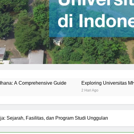
uide
Exploring Universitas MH Thamrin: A Comprehensi
2 Hari Ago
gja: Sejarah, Fasilitas, dan Program Studi Unggulan