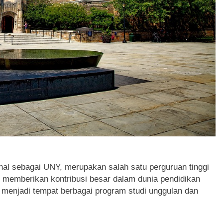
kenal sebagai UNY, merupakan salah satu perguruan tinggi
h memberikan kontribusi besar dalam dunia pendidikan
h menjadi tempat berbagai program studi unggulan dan