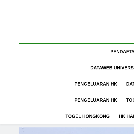
PENDAFT
DATAWEB UNIVERSI
PENGELUARAN HK
DA
PENGELUARAN HK
TO
TOGEL HONGKONG
HK HAR