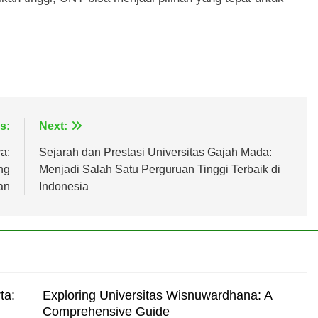
s:
Next:
a:
Sejarah dan Prestasi Universitas Gajah Mada:
ng
Menjadi Salah Satu Perguruan Tinggi Terbaik di
an
Indonesia
ta:
Exploring Universitas Wisnuwardhana: A
Comprehensive Guide