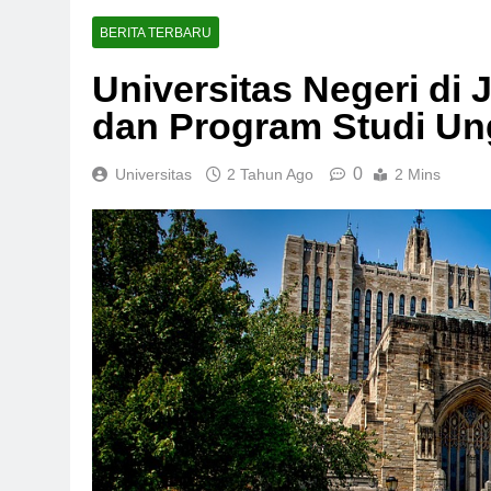
BERITA TERBARU
Universitas Negeri di J
dan Program Studi Un
0
Universitas
2 Tahun Ago
2 Mins