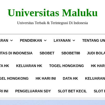
Universitas Maluku
Universitas Terbaik & Terintegrasi Di Indonesia
ARAN
PENDIDIKAN
LAYANAN
TENTANG UN
TAS DI INDONESIA
SBOBET
SBOBET88
JUDI BOL
TA HK
KELUARAN HK
TOGEL HONGKONG
HK HARI
GEL HONGKONG
HK HARI INI
DATA HK
KELUARAN
I INI
PENGELUARAN SDY
SLOT BET KECIL
SLOT 