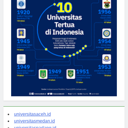
universitasaceh.id
universitasmedan.id