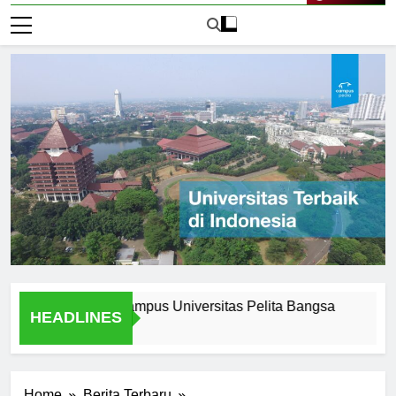
Live Now
f Attending Ecampus Universitas Pelita Bangsa
Explorin
HEADLINES
1 Hari Ago