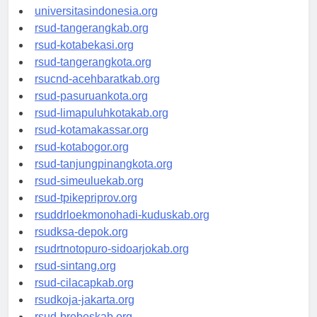
universitassamarinda.id
universitasindonesia.org
rsud-tangerangkab.org
rsud-kotabekasi.org
rsud-tangerangkota.org
rsucnd-acehbaratkab.org
rsud-pasuruankota.org
rsud-limapuluhkotakab.org
rsud-kotamakassar.org
rsud-kotabogor.org
rsud-tanjungpinangkota.org
rsud-simeuluekab.org
rsud-tpikepriprov.org
rsuddrloekmonohadi-kuduskab.org
rsudksa-depok.org
rsudrtnotopuro-sidoarjokab.org
rsud-sintang.org
rsud-cilacapkab.org
rsudkoja-jakarta.org