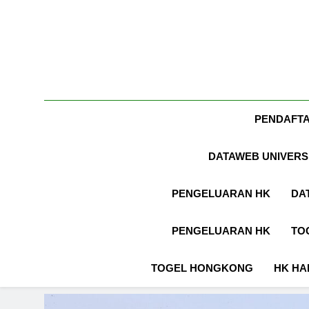
PENDAFT
DATAWEB UNIVERSI
PENGELUARAN HK
DA
PENGELUARAN HK
TO
TOGEL HONGKONG
HK HAR