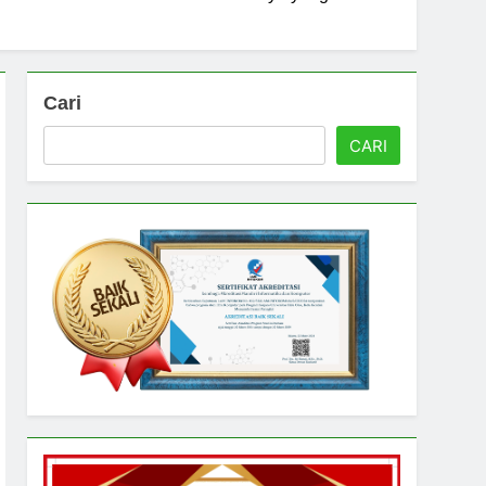
Cari
CARI