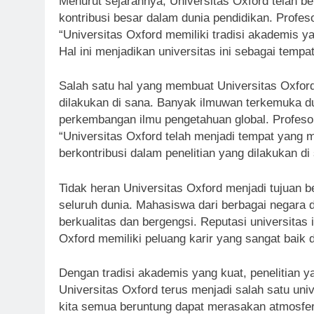
Menurut sejarahnya, Universitas Oxford telah b
kontribusi besar dalam dunia pendidikan. Profe
“Universitas Oxford memiliki tradisi akademis y
Hal ini menjadikan universitas ini sebagai temp
Salah satu hal yang membuat Universitas Oxford 
dilakukan di sana. Banyak ilmuwan terkemuka d
perkembangan ilmu pengetahuan global. Profesor
“Universitas Oxford telah menjadi tempat yang
berkontribusi dalam penelitian yang dilakukan di
Tidak heran Universitas Oxford menjadi tujuan b
seluruh dunia. Mahasiswa dari berbagai negara
berkualitas dan bergengsi. Reputasi universitas i
Oxford memiliki peluang karir yang sangat baik 
Dengan tradisi akademis yang kuat, penelitian ya
Universitas Oxford terus menjadi salah satu uni
kita semua beruntung dapat merasakan atmosfer be