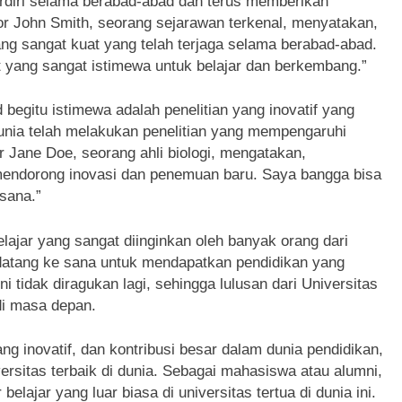
erdiri selama berabad-abad dan terus memberikan
sor John Smith, seorang sejarawan terkenal, menyatakan,
ang sangat kuat yang telah terjaga selama berabad-abad.
at yang sangat istimewa untuk belajar dan berkembang.”
begitu istimewa adalah penelitian yang inovatif yang
unia telah melakukan penelitian yang mempengaruhi
 Jane Doe, seorang ahli biologi, mengatakan,
 mendorong inovasi dan penemuan baru. Saya bangga bisa
 sana.”
elajar yang sangat diinginkan oleh banyak orang dari
 datang ke sana untuk mendapatkan pendidikan yang
ni tidak diragukan lagi, sehingga lulusan dari Universitas
di masa depan.
ng inovatif, dan kontribusi besar dalam dunia pendidikan,
versitas terbaik di dunia. Sebagai mahasiswa atau alumni,
lajar yang luar biasa di universitas tertua di dunia ini.