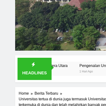
umatera Utara
Pengenalan Universitas Teknologi Yogyaka
1 Hari Ago
HEADLINES
Home
Berita Terbaru
Universitas tertua di dunia juga termasuk Universitas
terkemuka di dunia dan telah melahirkan banyak pem