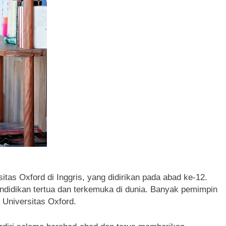
sitas Oxford di Inggris, yang didirikan pada abad ke-12.
pendidikan tertua dan terkemuka di dunia. Banyak pemimpin
i Universitas Oxford.