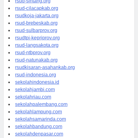
rsud-sintang.org
rsud-cilacapkab.org
rsudkoja-jakarta.org
rsud-brebeskab.org
rsud-sulbarprov.org
rsudtpi-kepriprov.org
rsud-langsakota.org
rsud-ntbprov.org
rsud-natunakab.org
rsudkisaran-asahankab.org
rsud-indonesia.org
sekolahindonesia.id
sekolahjambi.com
sekolahriau.com
sekolahpalembang.com
sekolahlampung.com
sekolahsamarinda.com
sekolahbandung.com