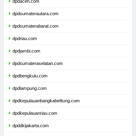
dpdaceh.com
dpdsumaterautara.com
dpdsumaterabarat.com
dpdriau.com
dpdjambi.com
dpdsumateraselatan.com
dpdbengkulu.com
dpdlampung.com
dpdkepulauanbangkabelitung.com
dpdkepulauanriau.com
dpddkijakarta.com