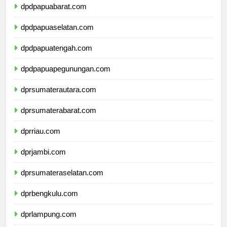
dpdpapuabarat.com
dpdpapuaselatan.com
dpdpapuatengah.com
dpdpapuapegunungan.com
dprsumaterautara.com
dprsumaterabarat.com
dprriau.com
dprjambi.com
dprsumateraselatan.com
dprbengkulu.com
dprlampung.com