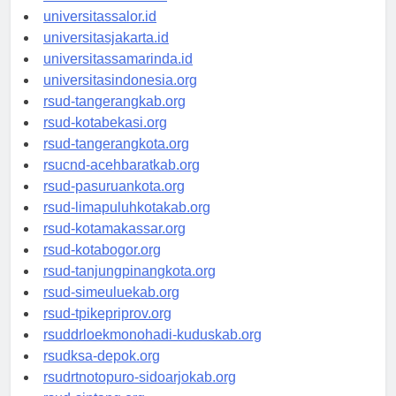
universitaswalesi.id
universitassalor.id
universitasjakarta.id
universitassamarinda.id
universitasindonesia.org
rsud-tangerangkab.org
rsud-kotabekasi.org
rsud-tangerangkota.org
rsucnd-acehbaratkab.org
rsud-pasuruankota.org
rsud-limapuluhkotakab.org
rsud-kotamakassar.org
rsud-kotabogor.org
rsud-tanjungpinangkota.org
rsud-simeuluekab.org
rsud-tpikepriprov.org
rsuddrloekmonohadi-kuduskab.org
rsudksa-depok.org
rsudrtnotopuro-sidoarjokab.org